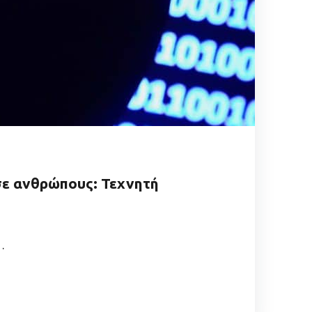
 σε ανθρώπους: Τεχνητή
…