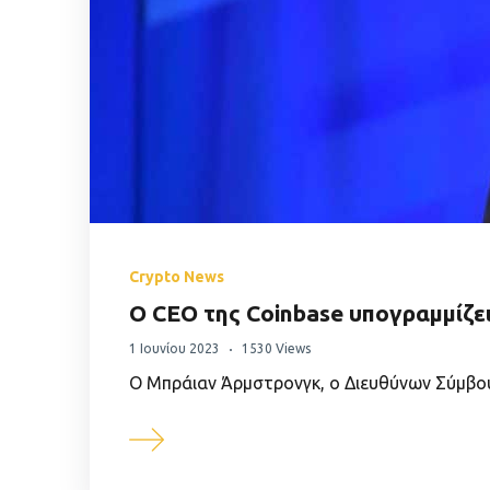
Πορτοφόλια Κρυπτονομισμάτων
Metamask τι είναι και πως λειτουργεί αυτό το
πορτοφόλι;
Τι είναι τα NFTs
Νομοθεσία
Crypto News
Ο CEO της Coinbase υπογραμμίζει
1 Ιουνίου 2023
1530 Views
Ο Μπράιαν Άρμστρονγκ, ο Διευθύνων Σύμβο