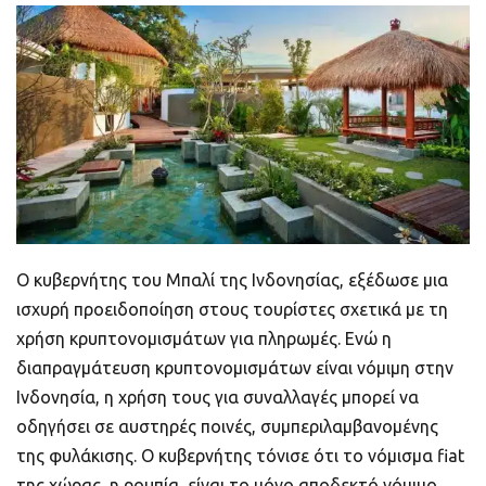
ποιοτικό
Πορτοφόλια Κρυπτονομισμάτων
Metamask τι είναι και πως λειτουργεί αυτό
το πορτοφόλι;
Τι είναι τα NFTs
Νομοθεσία
Ο κυβερνήτης του Μπαλί της Ινδονησίας, εξέδωσε μια
ισχυρή προειδοποίηση στους τουρίστες σχετικά με τη
χρήση κρυπτονομισμάτων για πληρωμές. Ενώ η
διαπραγμάτευση κρυπτονομισμάτων είναι νόμιμη στην
Ινδονησία, η χρήση τους για συναλλαγές μπορεί να
οδηγήσει σε αυστηρές ποινές, συμπεριλαμβανομένης
της φυλάκισης. Ο κυβερνήτης τόνισε ότι το νόμισμα fiat
της χώρας, η ρουπία, είναι το μόνο αποδεκτό νόμιμο