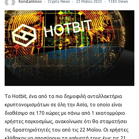
ποιοτικό
Konstantinos
Crypto News
23 Μαΐου 2023
1385 Views
Πορτοφόλια Κρυπτονομισμάτων
Metamask τι είναι και πως λειτουργεί αυτό
το πορτοφόλι;
Τι είναι τα NFTs
Νομοθεσία
Το Hotbit, ένα από τα πιο δημοφιλή ανταλλακτήρια
κρυπτονομισμάτων σε όλη την Ασία, το οποίο είναι
διαθέσιμο σε 170 χώρες με πάνω από 1 εκατομμύριο
χρήστες παγκοσμίως, ανακοίνωσε ότι θα σταματήσει
τις δραστηριότητές του από τις 22 Μαΐου. Οι χρήστες
κλήθηκαν να αποσύρουν τα χρήματά τους έως τις 21