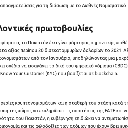
ιαπραγματεύσεις για τη διάσωση με το Διεθνές Νομισματικό 
λλοντικές πρωτοβουλίες
μίσματα, το Πακιστάν έχει γίνει μάρτυρας σημαντικής υιοθ
τα αξίας περίπου 20 δισεκατομμυρίων δολαρίων το 2021. Αξί
τονομισμάτων από τον Ιανουάριο, υποδηλώνοντας μια μακρ
ι σχέδια να εισαγάγει το δικό του ψηφιακό νόμισμα (CBDC) 
now Your Customer (ΚΥC) που βασίζεται σε blockchain.
ηρεσίες κρυπτονομισμάτων και η σταθερή του στάση κατά 
 της χώρας να εκπληρώσει τις απαιτήσεις της FATF και να 
νότητα του Πακιστάν, η κυβέρνηση επιδιώκει να αντιμετωπίσε
ικονομία και τις φιλοδοξίες των ατόμων που έχουν βρει ευκ