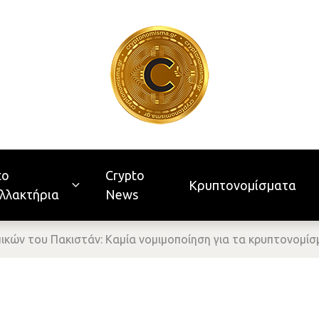
to
Crypto
Κρυπτονομίσματα
λλακτήρια
News
ικών του Πακιστάν: Καμία νομιμοποίηση για τα κρυπτονομί