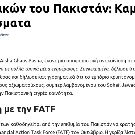
κών του Πακιστάν: Κα
σματα
Views
Aisha Ghaus Pasha, έκανε μια αποφασιστική ανακοίνωση σε
 με πολλά τοπικά μέσα ενημέρωσης. Συγκεκριμένα, δή
λωσε ότ
ρας και δήλωσε κατηγορηματικά ότι το εμπόριο κρυπτονομι
ους αξιωματούχους, συμπεριλαμβανομένου του Sohail Jawad
ην Πακιστανική crypto κοινότητα.
 με την FATF
ων καθοδηγείται από την επιθυμία του Πακιστάν να κρατήσε
ancial Action Task Force (FATF) τον Οκτώβριο. Η γκρίζα λίσ