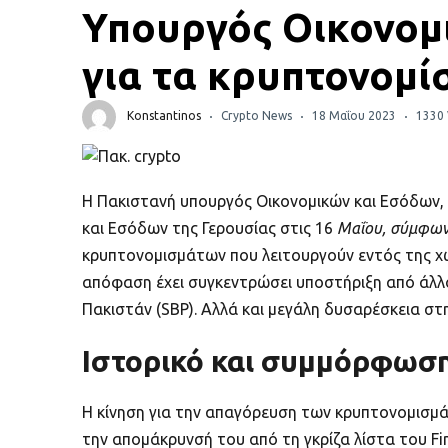
Πορτοφόλια Κρυπτονομισμάτων
Υπουργός Οικονομι
Metamask τι είναι και πως λειτουργεί αυτό το
για τα κρυπτονομί
πορτοφόλι;
Konstantinos
Crypto News
18 Μαΐου 2023
1330 
Τι είναι τα NFTs
Νομοθεσία
Η Πακιστανή υπουργός Οικονομικών και Εσόδων, 
και Εσόδων της Γερουσίας στις 16
Μαΐου, σύμφωνα
κρυπτονομισμάτων που λειτουργούν εντός της χώ
απόφαση έχει συγκεντρώσει υποστήριξη από άλλ
Πακιστάν (SBP). Αλλά και μεγάλη δυσαρέσκεια στ
Ιστορικό και συμμόρφωση
Η κίνηση για την απαγόρευση των κρυπτονομισμάτ
την απομάκρυνσή του από τη γκρίζα λίστα του Fin