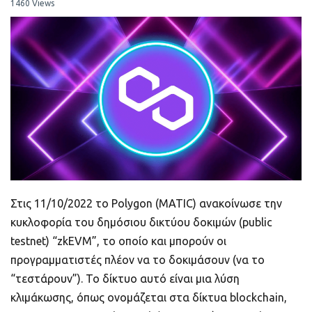
ποιοτικό
1460 Views
Πορτοφόλια Κρυπτονομισμάτων
Metamask τι είναι και πως λειτουργεί αυτό
το πορτοφόλι;
Τι είναι τα NFTs
Νομοθεσία
Στις 11/10/2022 το Polygon (MATIC) ανακοίνωσε την
κυκλοφορία του δημόσιου δικτύου δοκιμών (public
testnet) “zkEVM”, το οποίο και μπορούν οι
προγραμματιστές πλέον να το δοκιμάσουν (να το
“τεστάρουν”). Το δίκτυο αυτό είναι μια λύση
κλιμάκωσης, όπως ονομάζεται στα δίκτυα blockchain,