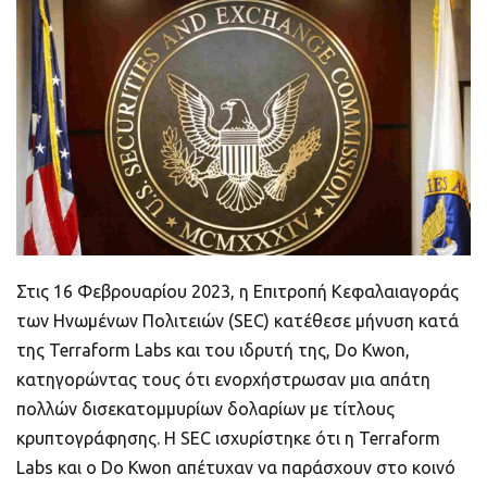
ποιοτικό
Πορτοφόλια Κρυπτονομισμάτων
Metamask τι είναι και πως λειτουργεί αυτό
το πορτοφόλι;
Τι είναι τα NFTs
Νομοθεσία
Στις 16 Φεβρουαρίου 2023, η Επιτροπή Κεφαλαιαγοράς
των Ηνωμένων Πολιτειών (SEC) κατέθεσε μήνυση κατά
της Terraform Labs και του ιδρυτή της, Do Kwon,
κατηγορώντας τους ότι ενορχήστρωσαν μια απάτη
πολλών δισεκατομμυρίων δολαρίων με τίτλους
κρυπτογράφησης. Η SEC ισχυρίστηκε ότι η Terraform
Labs και ο Do Kwon απέτυχαν να παράσχουν στο κοινό