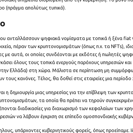
ρο (πράγμα απολύτως τυπικό).
ιο
που ανταλλάσσουν ψηφιακά νομίσματα με τοπικά ή ξένα fiat 
χεία, πέραν των κρυπτονομισμάτων (όπως π.χ. τα NFTs), ιδ
ες με αυτά, οι οποίες συνδέονται με εκδότες ή πωλητές ψη
κάσει όλους τους τοπικά ενεργούς παρόχους υπηρεσιών και
στην Ελλάδα) στη χώρα. Μάλιστα σε περίπτωση μη συμμόρφω
ν τους κανόνες. Τέλος, θα δοθεί στις εταιρείες μια περίοδ
ναι η δημιουργία μιας υπηρεσίας για την επίβλεψη των κρυπτ
υπτονομισμάτων, τα οποία θα πρέπει να τηρούν συγκεκριμέν
βλέπονται διαδικασίες για διαχωρισμό των κεφαλαίων των χρ
ρεσιών να λάβουν έγκριση σε επίπεδο ομοσπονδιακής κυβέρ
λους, υπάρχοντες κυβερνητικούς φορείς, όπως προείπαμε. Ιδ