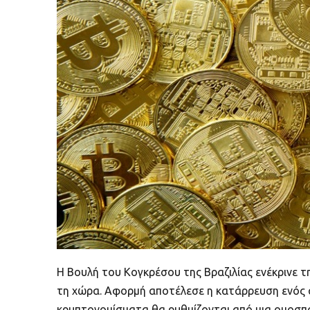
Η Βουλή του Κογκρέσου της Βραζιλίας ενέκρινε 
τη χώρα. Αφορμή αποτέλεσε η κατάρρευση ενός α
κρυπτονομίσματα θα ρυθμίζονται από μια ομοσπον