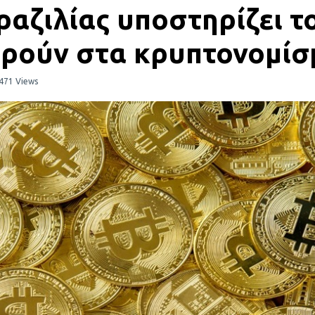
ραζιλίας υποστηρίζει το
ορούν στα κρυπτονομίσ
471 Views