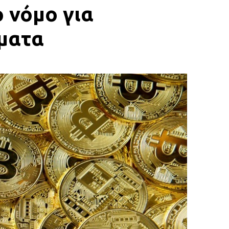
 νόμο για
ματα