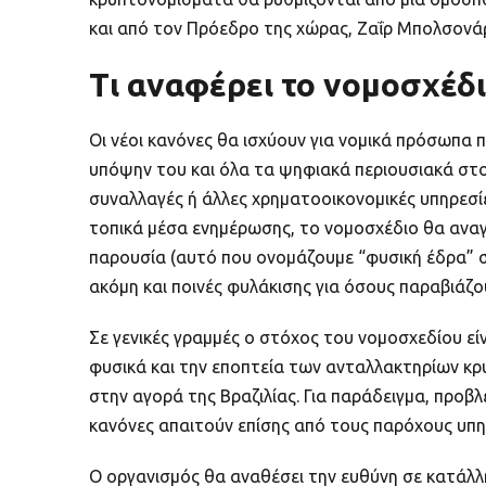
και από τον Πρόεδρο της χώρας, Ζαΐρ Μπολσονά
Τι αναφέρει το νομοσχέδ
Οι νέοι κανόνες θα ισχύουν για νομικά πρόσωπα 
υπόψην του και όλα τα ψηφιακά περιουσιακά στοι
συναλλαγές ή άλλες χρηματοοικονομικές υπηρεσί
τοπικά μέσα ενημέρωσης, το νομοσχέδιο θα αναγ
παρουσία (αυτό που ονομάζουμε “φυσική έδρα” 
ακόμη και ποινές φυλάκισης για όσους παραβιάζου
Σε γενικές γραμμές ο στόχος του νομοσχεδίου εί
φυσικά και την εποπτεία των ανταλλακτηρίων κρ
στην αγορά της Βραζιλίας. Για παράδειγμα, προ
κανόνες απαιτούν επίσης από τους παρόχους υπη
Ο οργανισμός θα αναθέσει την ευθύνη σε κατάλλη