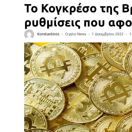
Πορτοφόλια Κρυπτονομισμάτων
Το Κογκρέσο της Β
Metamask τι είναι και πως λειτουργεί αυτό το
ρυθμίσεις που αφ
πορτοφόλι;
Konstantinos
Crypto News
1 Δεκεμβρίου 2022
1
Τι είναι τα NFTs
Νομοθεσία