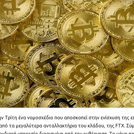
την Τρίτη ένα νομοσχέδιο που αποσκοπεί στην ενίσχυση της 
πό τα μεγαλύτερα ανταλλακτήρια του κλάδου, της FTX. Σύμ
διακή υπηρεσία διορισμένη από την κυβέρνηση. Το μόνο που