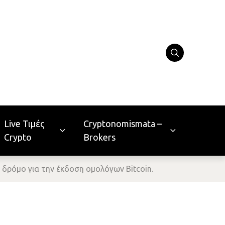
Live Τιμές
Cryptonomismata –
Crypto
Brokers
 δρόμο για την έκδοση ομολόγων Bitcoin.