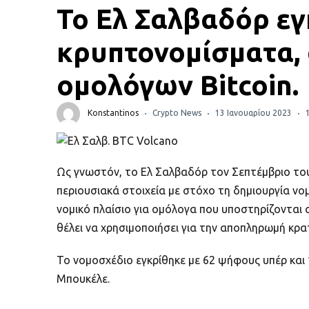
Πορτοφόλια Κρυπτονομισμάτων
Το Ελ Σαλβαδόρ εγ
Metamask τι είναι και πως λειτουργεί αυτό το
κρυπτονομίσματα, 
πορτοφόλι;
ομολόγων Bitcoin.
Τι είναι τα NFTs
Konstantinos
Crypto News
13 Ιανουαρίου 2023
Νομοθεσία
Ως γνωστόν, το Ελ Σαλβαδόρ τον Σεπτέμβριο του
περιουσιακά στοιχεία με στόχο τη δημιουργία νο
νομικό πλαίσιο για ομόλογα που υποστηρίζονται 
θέλει να χρησιμοποιήσει για την αποπληρωμή κρα
Το νομοσχέδιο εγκρίθηκε με 62 ψήφους υπέρ και 
Μπουκέλε.