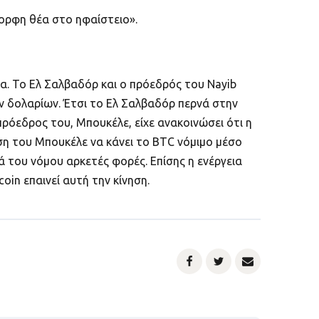
μορφη θέα στο ηφαίστειο».
α. Το Ελ Σαλβαδόρ και ο πρόεδρός του Nayib
ν δολαρίων. Έτσι το Ελ Σαλβαδόρ περνά στην
πρόεδρος του, Μπουκέλε, είχε ανακοινώσει ότι η
ηση του Μπουκέλε να κάνει το BTC νόμιμο μέσο
 του νόμου αρκετές φορές. Επίσης η ενέργεια
oin επαινεί αυτή την κίνηση.