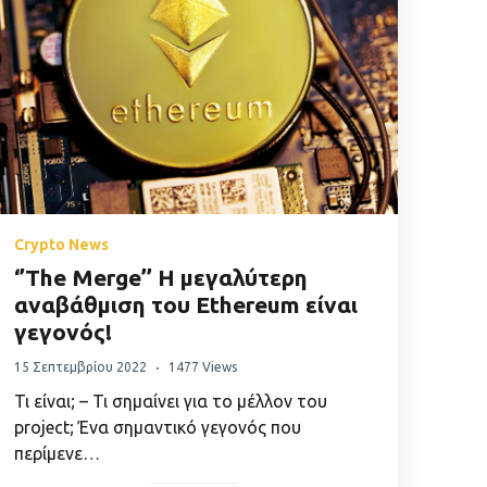
Crypto News
‘’The Merge’’ Η μεγαλύτερη
αναβάθμιση του Ethereum είναι
γεγονός!
15 Σεπτεμβρίου 2022
1477 Views
Τι είναι; – Τι σημαίνει για το μέλλον του
project; Ένα σημαντικό γεγονός που
περίμενε…