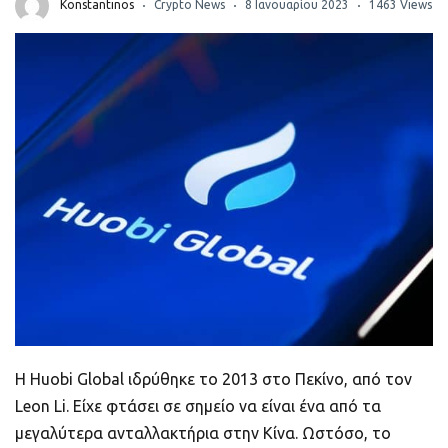
ποιοτικό
Konstantinos
Crypto News
8 Ιανουαρίου 2023
1463 Views
Πορτοφόλια Κρυπτονομισμάτων
Metamask τι είναι και πως λειτουργεί αυτό
το πορτοφόλι;
Τι είναι τα NFTs
Νομοθεσία
Η Huobi Global ιδρύθηκε το 2013 στο Πεκίνο, από τον
Leon Li. Είχε φτάσει σε σημείο να είναι ένα από τα
μεγαλύτερα ανταλλακτήρια στην Κίνα. Ωστόσο, το