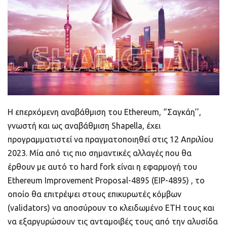
ποιοτικό
Πορτοφόλια Κρυπτονομισμάτων
Metamask τι είναι και πως λειτουργεί αυτό
το πορτοφόλι;
Τι είναι τα NFTs
Η επερχόμενη αναβάθμιση του Ethereum, ‘’Σαγκάη’’,
Νομοθεσία
γνωστή και ως αναβάθμιση Shapella, έχει
προγραμματιστεί να πραγματοποιηθεί στις 12 Απριλίου
2023. Μία από τις πιο σημαντικές αλλαγές που θα
έρθουν με αυτό το hard fork είναι η εφαρμογή του
Ethereum Improvement Proposal-4895 (EIP-4895) , το
οποίο θα επιτρέψει στους επικυρωτές κόμβων
(validators) να αποσύρουν το κλειδωμένο ETH τους και
να εξαργυρώσουν τις ανταμοιβές τους από την αλυσίδα