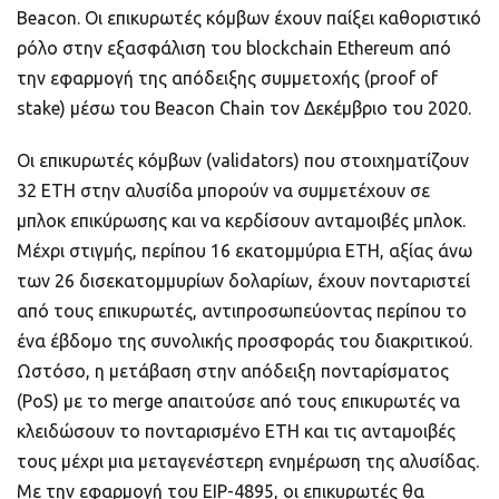
Beacon. Οι επικυρωτές κόμβων έχουν παίξει καθοριστικό
ρόλο στην εξασφάλιση του blockchain Ethereum από
την εφαρμογή της απόδειξης συμμετοχής (proof of
stake) μέσω του Beacon Chain τον Δεκέμβριο του 2020.
Οι επικυρωτές κόμβων (validators) που στοιχηματίζουν
32 ETH στην αλυσίδα μπορούν να συμμετέχουν σε
μπλοκ επικύρωσης και να κερδίσουν ανταμοιβές μπλοκ.
Μέχρι στιγμής, περίπου 16 εκατομμύρια ETH, αξίας άνω
των 26 δισεκατομμυρίων δολαρίων, έχουν πονταριστεί
από τους επικυρωτές, αντιπροσωπεύοντας περίπου το
ένα έβδομο της συνολικής προσφοράς του διακριτικού.
Ωστόσο, η μετάβαση στην απόδειξη πονταρίσματος
(PoS) με το merge απαιτούσε από τους επικυρωτές να
κλειδώσουν το πονταρισμένο ETH και τις ανταμοιβές
τους μέχρι μια μεταγενέστερη ενημέρωση της αλυσίδας.
Με την εφαρμογή του EIP-4895, οι επικυρωτές θα