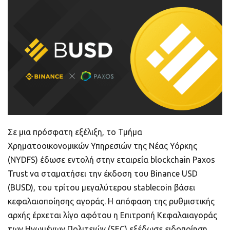
ποιοτικό
Πορτοφόλια Κρυπτονομισμάτων
Metamask τι είναι και πως λειτουργεί αυτό
το πορτοφόλι;
Τι είναι τα NFTs
Νομοθεσία
Σε μια πρόσφατη εξέλιξη, το Τμήμα
Χρηματοοικονομικών Υπηρεσιών της Νέας Υόρκης
(NYDFS) έδωσε εντολή στην εταιρεία blockchain Paxos
Trust να σταματήσει την έκδοση του Binance USD
(BUSD), του τρίτου μεγαλύτερου stablecoin βάσει
κεφαλαιοποίησης αγοράς. Η απόφαση της ρυθμιστικής
αρχής έρχεται λίγο αφότου η Επιτροπή Κεφαλαιαγοράς
των Ηνωμένων Πολιτειών (SEC) εξέδωσε ειδοποίηση