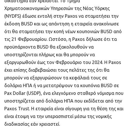
δικαστήρια εάν χρειαστεί. Το Τμήμα
Χρηματοοικονομικών Υπηρεσιών της Νέας Υόρκης
(NYDFS) έδωσε εντολή στην Paxos να σταματήσει την
έκδοση BUSD και ως απάντηση η εταιρεία ανακοίνωσε
ότι θα σταματήσει την κοπή νέων κουπονιών BUSD από
τις 21 Φεβρουαρίου. Ωστόσο, η Paxos δήλωσε ότι τα
προϋπάρχοντα BUSD θα εξακολουθούν να
υποστηρίζονται πλήρως και θα μπορούν να
εξαργυρωθούν έως τον Φεβρουάριο του 2024. Η Paxos
έχει επίσης διαβεβαιώσει τους πελάτες της ότι θα
μπορούν να εξαργυρώσουν τα κεφάλαιά τους σε
δολάρια ΗΠΑ ή να μετατρέψουν τα κουπόνια BUSD σε
Pax Dollar (USDP), ένα ελεγχόμενο σταθερό νόμισμα που
υποστηρίζεται από δολάρια ΗΠΑ που εκδίδεται από την
Paxos Trust. Η εταιρεία είναι σίγουρη για τη θέση της και
είναι έτοιμη να την υπερασπιστεί μέσω της νομικής
διαδικασίας εάν χρειαστεί.