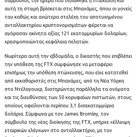
σύμβουλος την ημέρα που δηλώθηκε η πτώχευση και
αυτή τη στιγμή βρίσκεται στις Μπαχάμες, όπου οι γονείς
του καθώς και ανώτερα στελέχη του αποτυχημένου
ανταλλακτηρίου κρυπτονομισμάτων φέρεται να
αγόρασαν ακίνητα αξίας 121 εκατομμυρίων δολαρίων,
χρησιμοποιώντας κεφάλαια πελατών.
Νωρίτερα αυτή την εβδομάδα, ο δικαστής που επιβλέπει
την υπόθεση της FTX συμφώνησε να μεταφέρει
επισήμως την υπόθεση πτώχευσης, που είχε κατατεθεί
από εκκαθαριστές στις Μπαχάμες, από τη Νέα Υόρκη
στο Ντέλαγουερ, διατηρώντας παράλληλα τα ονόματα
και τις διευθύνσεις των 50 κορυφαίων πιστωτών, στους
οποίους οφείλονται περίπου 3,1 δισεκατομμύρια
δολάρια. Σύμφωνα με τον James Bromley, τον
σύμβουλο της νέας διοίκησης της FTX, υπήρχε «έλλειψη
εταιρικών ελέγχων» στο ανταλλακτήριο, με τον