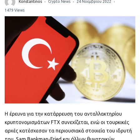
ποιοτικό
Konstantinos
Crypto News
24 Νοεμβρίου 2022
1479 Views
Πορτοφόλια Κρυπτονομισμάτων
Metamask τι είναι και πως λειτουργεί αυτό
το πορτοφόλι;
Τι είναι τα NFTs
Νομοθεσία
Η έρευνα για την κατάρρευση του ανταλλακτηρίου
κρυπτονομισμάτων FTX συνεχίζεται, ενώ οι τουρκικές
αρχές κατέσχεσαν τα περιουσιακά στοιχεία του ιδρυτή
του, Sam Bankman-Fried και άλλων θυγατρικών