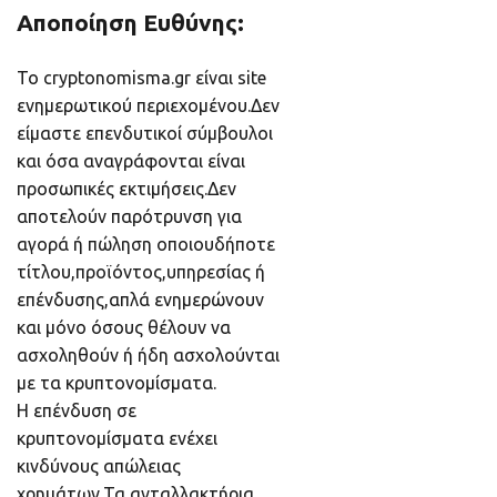
Αποποίηση Ευθύνης:
Το cryptonomisma.gr είναι site
ενημερωτικού περιεχομένου.Δεν
είμαστε επενδυτικοί σύμβουλοι
και όσα αναγράφονται είναι
προσωπικές εκτιμήσεις.Δεν
αποτελούν παρότρυνση για
αγορά ή πώληση οποιουδήποτε
τίτλου,προϊόντος,υπηρεσίας ή
επένδυσης,απλά ενημερώνουν
και μόνο όσους θέλουν να
ασχοληθούν ή ήδη ασχολούνται
με τα κρυπτονομίσματα.
Η επένδυση σε
κρυπτονομίσματα ενέχει
κινδύνους απώλειας
χρημάτων.Τα ανταλλακτήρια