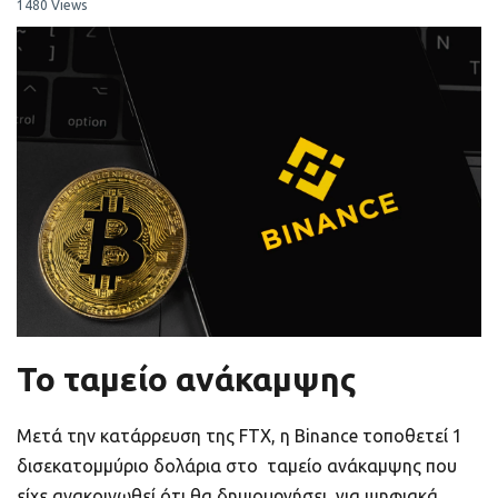
ποιοτικό
1480 Views
Πορτοφόλια Κρυπτονομισμάτων
Metamask τι είναι και πως λειτουργεί αυτό
το πορτοφόλι;
Τι είναι τα NFTs
Νομοθεσία
Το ταμείο ανάκαμψης
Μετά την κατάρρευση της FTX, η Binance τοποθετεί 1
δισεκατομμύριο δολάρια στο ταμείο ανάκαμψης που
είχε ανακοινωθεί ότι θα δημιουργήσει, για ψηφιακά