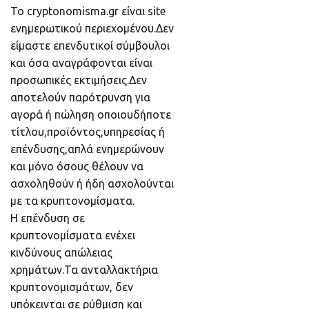
Το cryptonomisma.gr είναι site
ενημερωτικού περιεχομένου.Δεν
είμαστε επενδυτικοί σύμβουλοι
και όσα αναγράφονται είναι
προσωπικές εκτιμήσεις.Δεν
αποτελούν παρότρυνση για
αγορά ή πώληση οποιουδήποτε
τίτλου,προϊόντος,υπηρεσίας ή
επένδυσης,απλά ενημερώνουν
και μόνο όσους θέλουν να
ασχοληθούν ή ήδη ασχολούνται
με τα κρυπτονομίσματα.
Η επένδυση σε
κρυπτονομίσματα ενέχει
κινδύνους απώλειας
χρημάτων.Τα ανταλλακτήρια
κρυπτονομισμάτων, δεν
υπόκεινται σε ρύθμιση και