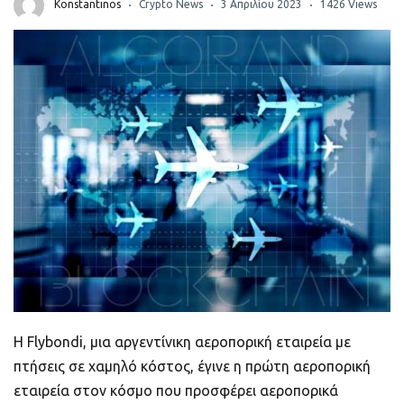
ποιοτικό
Konstantinos
Crypto News
3 Απριλίου 2023
1426 Views
Πορτοφόλια Κρυπτονομισμάτων
Metamask τι είναι και πως λειτουργεί αυτό
το πορτοφόλι;
Τι είναι τα NFTs
Νομοθεσία
Η Flybondi, μια αργεντίνικη αεροπορική εταιρεία με
πτήσεις σε χαμηλό κόστος, έγινε η πρώτη αεροπορική
εταιρεία στον κόσμο που προσφέρει αεροπορικά