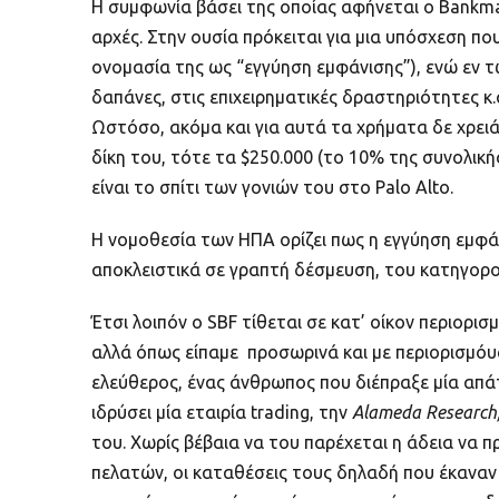
Η συμφωνία βάσει της οποίας αφήνεται ο Bankman
αρχές. Στην ουσία πρόκειται για μια υπόσχεση πο
ονομασία της ως “εγγύηση εμφάνισης”), ενώ εν 
δαπάνες, στις επιχειρηματικές δραστηριότητες κ.
Ωστόσο, ακόμα και για αυτά τα χρήματα δε χρει
δίκη του, τότε τα $250.000 (το 10% της συνολι
είναι το σπίτι των γονιών του στο Palo Alto.
Η νομοθεσία των ΗΠΑ ορίζει πως η εγγύηση εμφά
αποκλειστικά σε γραπτή δέσμευση, του κατηγορο
Έτσι λοιπόν ο SBF τίθεται σε κατ’ οίκον περιορι
αλλά όπως είπαμε προσωρινά και με περιορισμόυς
ελεύθερος, ένας άνθρωπος που διέπραξε μία απάτ
ιδρύσει μία εταιρία trading, την
Alameda Research,
του. Χωρίς βέβαια να του παρέχεται η άδεια να
πελατών, οι καταθέσεις τους δηλαδή που έκαναν