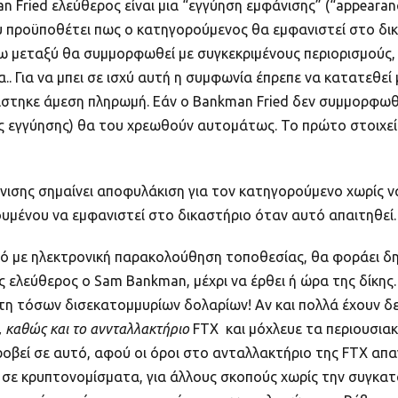
 Fried ελεύθερος είναι μια “εγγύηση εμφάνισης” (“appearan
υ προϋποθέτει πως ο κατηγορούμενος θα εμφανιστεί στο δικα
τω μεταξύ θα συμμορφωθεί με συγκεκριμένους περιορισμούς
α.. Για να μπει σε ισχύ αυτή η συμφωνία έπρεπε να κατατεθε
άστηκε άμεση πληρωμή. Εάν ο Bankman Fried δεν συμμορφωθε
κής εγγύησης) θα του χρεωθούν αυτομάτως. Το πρώτο στοιχε
νισης σημαίνει αποφυλάκιση για τον κατηγορούμενο χωρίς να
υμένου να εμφανιστεί στο δικαστήριο όταν αυτό απαιτηθεί.
σμό με ηλεκτρονική παρακολούθηση τοποθεσίας, θα φοράει δηλ.
 ελεύθερος ο Sam Bankman, μέχρι να έρθει ή ώρα της δίκης.
η τόσων δισεκατομμυρίων δολαρίων! Αν και πολλά έχουν δει
 καθώς και το αννταλλακτήριο
FTX
και μόχλευε τα περιουσια
 προβεί σε αυτό, αφού οι όροι στο ανταλλακτήριο της FTX α
 σε κρυπτονομίσματα, για άλλους σκοπούς χωρίς την συγκατ