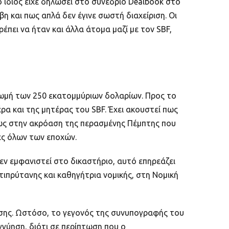
ίδιος είχε δηλώσει στο συνέδριο Dealbook στο
η και πως απλά δεν έγινε σωστή διαχείριση. Οι
έπει να ήταν και άλλα άτομα μαζί με τον SBF,
ρωμή των 250 εκατομμύριων δολαρίων. Προς το
ρα και της μητέρας του SBF. Έχει ακουστεί πως
 πως στην ακρόαση της περασμένης Πέμπτης που
ρες όλων των εποχών.
ν εμφανιστεί στο δικαστήριο, αυτό επηρεάζει
ντιπρύτανης και καθηγήτρια νομικής, στη Νομική
ησης. Ωστόσο, το γεγονός της συνυπογραφής του
εγγύηση, διότι σε περίπτωση που ο