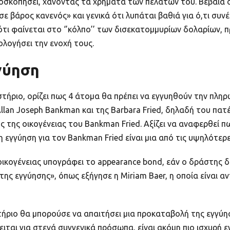
σκοπήσει, χάνοντας τα χρήματα των πελατών του. Βέβαια ο 
άρος κανενός» και γενικά ότι λυπάται βαθιά για ό,τι συνέβ
ότι φαίνεται στο ‘’κόλπο’’ των δισεκατομμυρίων δολαρίων, πρ
λογήσει την ενοχή τους.
γγύηση
τήριο, ορίζει πως 4 άτομα θα πρέπει να εγγυηθούν την πλη
llan Joseph Bankman και της Barbara Fried, δηλαδή του πατέ
ος της οικογένειας του Bankman Fried. Αξίζει να αναφερθεί
 η εγγύηση για τον Bankman Fried είναι μια από τις υψηλότε
ικογένειας υπογράφει το appearance bond, εάν ο δράστης δε
 εγγύησης», όπως εξήγησε η Miriam Baer, ​​η οποία είναι α
στήριο θα μπορούσε να απαιτήσει μια προκαταβολή της εγγύ
ειται για στενά συγγενικά πρόσωπα, είναι ακόμη πιο ισχυρή 