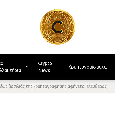
to
Crypto
Κρυπτονομίσματα
λλακτήρια
News
έως βασιλιάς της κρυπτογράφησης αφήνεται ελεύθερος;