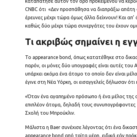
καταπάτησε αυτόν τον όρο προκειμένου να κερδο
CNBC ότι «Δεν προσπάθησα να διαπράξω απάτη σε β
έρευνες μέχρι τώρα όμως άλλα δείχνουν! Και απ’ 
καθώς δύο μέχρι τώρα συνεργάτες του έχουν ομο
Τι ακριβώς σημαίνει η ε
Το appearance bond, όπως κατατέθηκε στο δικασ
παρόν, οι μόνες δύο υπογραφές είναι αυτές του A
υπάρχει ακόμα ένα άτομο το οποίο δεν είναι μέλ
έγινε στη Νέα Υόρκη, οι εισαγγελείς δήλωσαν ότι
«Όταν ένα αγαπημένο πρόσωπο ή ένα μέλος της ο
επιπλέον άτομα, δηλαδή τους συνυπογράφοντες της
Σχολή του Μπρούκλιν.
Μάλιστα η Baer συνέχισε λέγοντας ότι ένα δικα
appearance bond από τρίτα μέρη, ειδικά εάν πρόκ