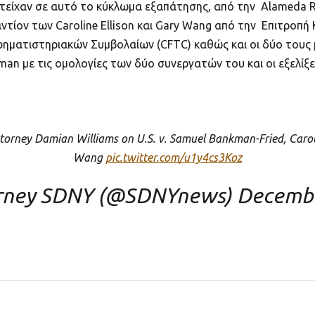
είχαν σε αυτό το κύκλωμα εξαπάτησης, από την Alameda Res
αντίον των Caroline Ellison και Gary Wang από την Επιτρο
ρηματιστηριακών Συμβολαίων (CFTC) καθώς και οι δύο τους 
an με τις ομολογίες των δύο συνεργατών του και οι εξελίξε
ttorney Damian Williams on U.S. v. Samuel Bankman-Fried, Caroli
Wang
pic.twitter.com/u1y4cs3Koz
rney SDNY (@SDNYnews)
Decembe