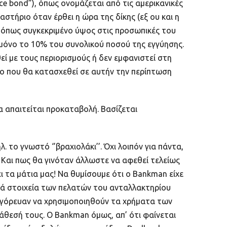
ce bond”), όπως ονομάζεται από τις αμερικανικές
στήριο όταν έρθει η ώρα της δίκης (εξ ου και η
, όπως συγκεκριμένο ύψος στις προσωπικές του
ί μόνο το 10% του συνολικού ποσού της εγγύησης.
ί με τους περιορισμούς ή δεν εμφανιστεί στη
ίο που θα κατασχεθεί σε αυτήν την περίπτωση
 απαιτείται προκαταβολή. Βασίζεται
 το γνωστό ‘’βραχιολάκι’’. Όχι λοιπόν για πάντα,
 Και πως θα γινόταν άλλωστε να αφεθεί τελείως
 τα μάτια μας! Να θυμίσουμε ότι ο Bankman είχε
κά στοιχεία των πελατών του ανταλλακτηρίου
παγόρευαν να χρησιμοποιηθούν τα χρήματα των
άθεσή τους. Ο Bankman όμως, απ’ ότι φαίνεται