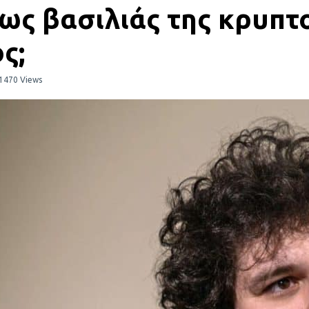
έως βασιλιάς της κρυπ
ς;
1470 Views