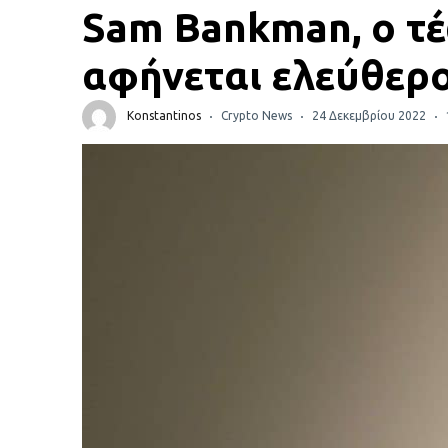
Πορτοφόλια Κρυπτονομισμάτων
Sam Bankman, ο τ
Metamask τι είναι και πως λειτουργεί αυτό το
αφήνεται ελεύθερο
πορτοφόλι;
Konstantinos
Crypto News
24 Δεκεμβρίου 2022
Τι είναι τα NFTs
Νομοθεσία