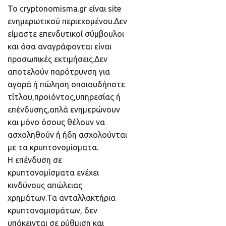
Το cryptonomisma.gr είναι site
ενημερωτικού περιεχομένου.Δεν
είμαστε επενδυτικοί σύμβουλοι
και όσα αναγράφονται είναι
προσωπικές εκτιμήσεις.Δεν
αποτελούν παρότρυνση για
αγορά ή πώληση οποιουδήποτε
τίτλου,προϊόντος,υπηρεσίας ή
επένδυσης,απλά ενημερώνουν
και μόνο όσους θέλουν να
ασχοληθούν ή ήδη ασχολούνται
με τα κρυπτονομίσματα.
Η επένδυση σε
κρυπτονομίσματα ενέχει
κινδύνους απώλειας
χρημάτων.Τα ανταλλακτήρια
κρυπτονομισμάτων, δεν
υπόκεινται σε ρύθμιση και