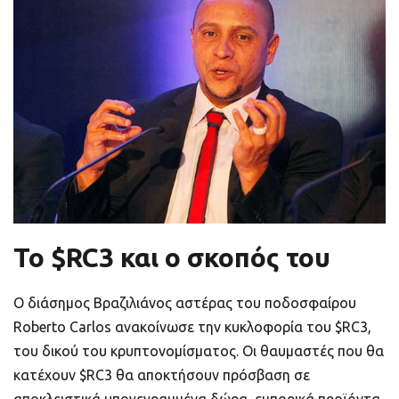
ποιοτικό
Πορτοφόλια Κρυπτονομισμάτων
Metamask τι είναι και πως λειτουργεί αυτό
το πορτοφόλι;
Τι είναι τα NFTs
Νομοθεσία
Το $RC3 και ο σκοπός του
Ο διάσημος Βραζιλιάνος αστέρας του ποδοσφαίρου
Roberto Carlos ανακοίνωσε την κυκλοφορία του $RC3,
του δικού του κρυπτονομίσματος. Οι θαυμαστές που θα
κατέχουν $RC3 θα αποκτήσουν πρόσβαση σε
αποκλειστικά υπογεγραμμένα δώρα, εμπορικά προϊόντα,