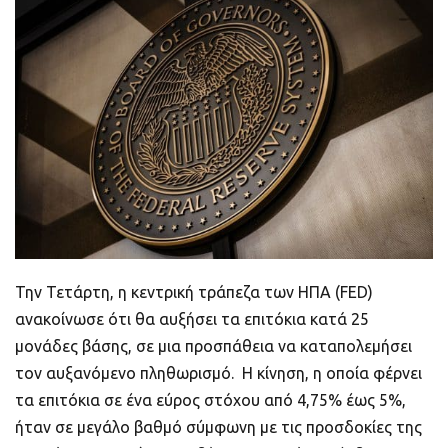
ποιοτικό
Πορτοφόλια Κρυπτονομισμάτων
Metamask τι είναι και πως λειτουργεί αυτό
το πορτοφόλι;
Τι είναι τα NFTs
Νομοθεσία
Την Τετάρτη, η κεντρική τράπεζα των ΗΠΑ (FED)
ανακοίνωσε ότι θα αυξήσει τα επιτόκια κατά 25
μονάδες βάσης, σε μια προσπάθεια να καταπολεμήσει
τον αυξανόμενο πληθωρισμό. Η κίνηση, η οποία φέρνει
τα επιτόκια σε ένα εύρος στόχου από 4,75% έως 5%,
ήταν σε μεγάλο βαθμό σύμφωνη με τις προσδοκίες της