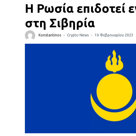
Πορτοφόλια Κρυπτονομισμάτων
Η Ρωσία επιδοτεί
Metamask τι είναι και πως λειτουργεί αυτό το
στη Σιβηρία
πορτοφόλι;
Konstantinos
Crypto News
10 Φεβρουαρίου 2023
Τι είναι τα NFTs
Νομοθεσία