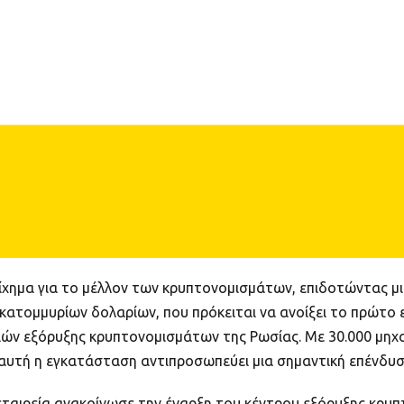
οίχημα για το μέλλον των κρυπτονομισμάτων, επιδοτώντας 
εκατομμυρίων δολαρίων, που πρόκειται να ανοίξει το πρώτο ε
σιών εξόρυξης κρυπτονομισμάτων της Ρωσίας. Με 30.000 μηχ
αυτή η εγκατάσταση αντιπροσωπεύει μια σημαντική επένδυσ
ταιρεία ανακοίνωσε την έναρξη του κέντρου εξόρυξης κρυπ