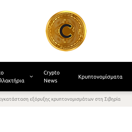
to
Crypto
Κρυπτονομίσματα
λλακτήρια
News
 εγκατάσταση εξόρυξης κρυπτονομισμάτων στη Σιβηρία