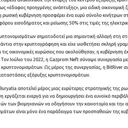
ί ως «έδαφος προηγμένης ανάπτυξης», μια ειδική οικονομική ζ
ό, η ρωσική κυβέρνηση προσφέρει ένα ευρύ σύνολο κινήτρων σ
όρου εισοδήματος και μείωσης 50% στις τιμές της ηλεκτρικ
ρυπτονομισμάτων σηματοδοτεί μια σημαντική αλλαγή στη στ
 ενάντια στην κρυπτογράφηση και είχε υιοθετήσει σκληρή γρ
τις οικονομικές κυρώσεις που ακολούθησαν, η κυβέρνηση έχε
Τον Ιούλιο του 2022, η Gazprom Neft σύναψε συνεργασία με τ
η κρυπτονομισμάτων. Ως μέρος της συνεργασίας, η BitRiver
εγκαταστάσεις εξόρυξης κρυπτονομισμάτων.
uryatia αποτελεί μέρος μιας ευρύτερης στρατηγικής της ρω
 εργάζεται ενεργά για να δημιουργήσει ένα ευνοϊκό περιβά
τών των βιομηχανιών να οδηγήσουν την καινοτομία και την 
μάτων είναι μόνο ένα παράδειγμα των προσπαθειών της κυβ