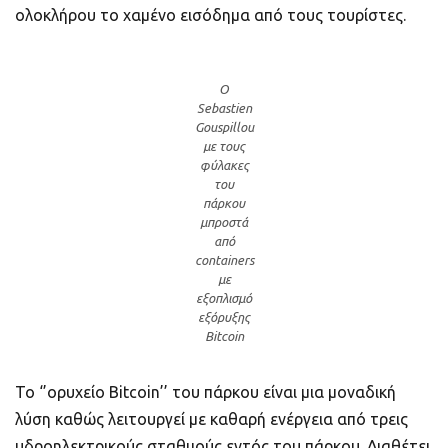
ολοκλήρου το χαμένο εισόδημα από τους τουρίστες.
Ο
Sebastien
Gouspillou
με τους
φύλακες
του
πάρκου
μπροστά
από
containers
με
εξοπλισμό
εξόρυξης
Bitcoin
Το ‘’ορυχείο Bitcoin’’ του πάρκου είναι μια μοναδική
λύση καθώς λειτουργεί με καθαρή ενέργεια από τρεις
υδροηλεκτρικούς σταθμούς εντός του πάρκου. Διαθέτει