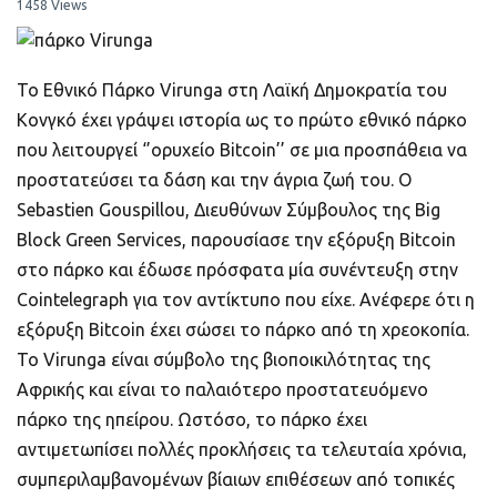
ποιοτικό
1458 Views
Πορτοφόλια Κρυπτονομισμάτων
Το Εθνικό Πάρκο Virunga στη Λαϊκή Δημοκρατία του
Κονγκό έχει γράψει ιστορία ως το πρώτο εθνικό πάρκο
Metamask τι είναι και πως λειτουργεί αυτό
το πορτοφόλι;
που λειτουργεί ‘’ορυχείο Bitcoin’’ σε μια προσπάθεια να
προστατεύσει τα δάση και την άγρια ζωή του. Ο
Τι είναι τα NFTs
Sebastien Gouspillou, Διευθύνων Σύμβουλος της Big
Block Green Services, παρουσίασε την εξόρυξη Bitcoin
Νομοθεσία
στο πάρκο και έδωσε πρόσφατα μία συνέντευξη στην
Cointelegraph για τον αντίκτυπο που είχε. Ανέφερε ότι η
εξόρυξη Bitcoin έχει σώσει το πάρκο από τη χρεοκοπία.
Το Virunga είναι σύμβολο της βιοποικιλότητας της
Αφρικής και είναι το παλαιότερο προστατευόμενο
πάρκο της ηπείρου. Ωστόσο, το πάρκο έχει
αντιμετωπίσει πολλές προκλήσεις τα τελευταία χρόνια,
συμπεριλαμβανομένων βίαιων επιθέσεων από τοπικές