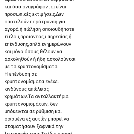
και όσα αναγράφονται είναι
προσωπικές εκτιμήσεις.Δεν
αποτελούν παρότρυνση για
αγορά ή πώληση οποιουδήποτε
τίτλου,προϊόντος,υπηρεσίας ή
επένδυσης,απλά ενημερώνουν
και μόνο όσους θέλουν να
ασχοληθούν ή ήδη ασχολούνται
με τα κρυπτονομίσματα.
Η επένδυση σε
κρυπτονομίσματα ενέχει
κινδύνους απώλειας
χρημάτων.Τα ανταλλακτήρια
κρυπτονομισμάτων, δεν
υπόκεινται σε ρύθμιση και
ορισμένα εξ αυτών μπορεί να
σταματήσουν ξαφνικά την
λειτουργία τους.Το ίδιο μπορεί