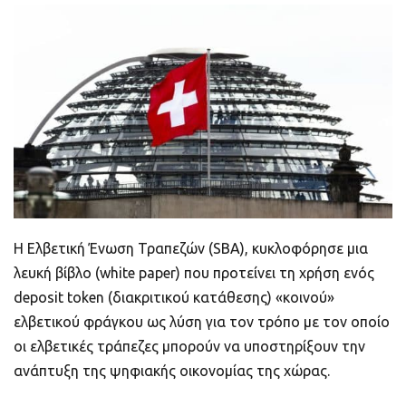
ποιοτικό
Πορτοφόλια Κρυπτονομισμάτων
Metamask τι είναι και πως λειτουργεί αυτό
το πορτοφόλι;
Τι είναι τα NFTs
Νομοθεσία
Η Ελβετική Ένωση Τραπεζών (SBA), κυκλοφόρησε μια
λευκή βίβλο (white paper) που προτείνει τη χρήση ενός
deposit token (διακριτικού κατάθεσης) «κοινού»
ελβετικού φράγκου ως λύση για τον τρόπο με τον οποίο
οι ελβετικές τράπεζες μπορούν να υποστηρίξουν την
ανάπτυξη της ψηφιακής οικονομίας της χώρας.