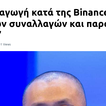
γωγή κατά της Binance κ
ν συναλλαγών και παρ
’
31 Views