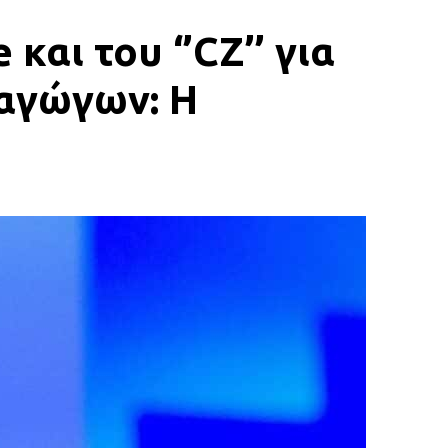
αι του ‘’CZ’’ για
αγώγων: H