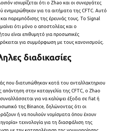
ιπόν ισχυρίζεται ότι ο Zhao και οι συνεργάτες
ού ενημερώθηκαν για τα αιτήματα της CFTC. Αυτό
ι παρεμπόδισης της έρευνάς τους. Το Signal
αίνει ότι μόνο ο αποστολέας και ο
του είναι επιθυμητό για προσωπικές
ν πρόκειται για συμμόρφωση με τους κανονισμούς.
ληλες διαδικασίες
οράς που διατυπώθηκαν κατά του ανταλλακτηριου
ς απάντηση στην καταγγελία της CFTC, ο Zhao
συναλλάσσεται για να καλύψει έξοδα σε fiat ή
σωπικό της Binance, δηλώνοντας ότι οι
οράζουν ή να πουλούν νομίσματα όπου έχουν
τηγορία» τεχνολογία για τη διασφάλιση της
φωση με την καταπολέμηση της νομιμοποίησης