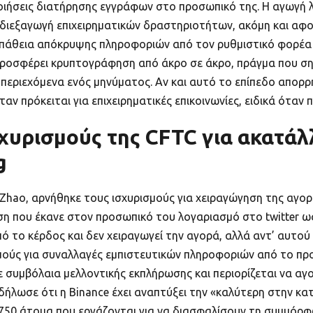
ποιήσεις διατήρησης εγγράφων στο προσωπικό της. Η αγωγή λο
τη διεξαγωγή επιχειρηματικών δραστηριοτήτων, ακόμη και αφ
άθεια απόκρυψης πληροφοριών από τον ρυθμιστικό φορέα κα
ροσφέρει κρυπτογράφηση από άκρο σε άκρο, πράγμα που σημ
εριεχόμενα ενός μηνύματος. Αν και αυτό το επίπεδο απορρή
ταν πρόκειται για επιχειρηματικές επικοινωνίες, ειδικά ότα
ισχυρισμούς της CFTC για ακατάλ
g
 Zhao, αρνήθηκε τους ισχυρισμούς για χειραγώγηση της αγ
η που έκανε στον προσωπικό του λογαριασμό στο twitter ω
ό το κέρδος και δεν χειραγωγεί την αγορά, αλλά αντ’ αυτού 
μούς για συναλλαγές εμπιστευτικών πληροφοριών από το προ
 συμβόλαια μελλοντικής εκπλήρωσης και περιορίζεται να αγ
 δήλωσε ότι η Binance έχει αναπτύξει την «καλύτερη στην κα
 750 άτομα που εργάζονται για να διασφαλίσουν τη συμμόρ