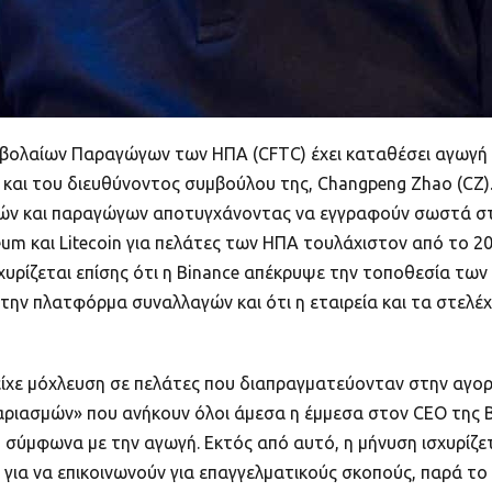
ολαίων Παραγώγων των ΗΠΑ (CFTC) έχει καταθέσει αγωγή κ
ι του διευθύνοντος συμβούλου της, Changpeng Zhao (CZ). Η
γών και παραγώγων αποτυγχάνοντας να εγγραφούν σωστά στ
um και Litecoin για πελάτες των ΗΠΑ τουλάχιστον από το 20
υρίζεται επίσης ότι η Binance απέκρυψε την τοποθεσία των 
την πλατφόρμα συναλλαγών και ότι η εταιρεία και τα στελέ
αρείχε μόχλευση σε πελάτες που διαπραγματεύονταν στην αγ
αριασμών» που ανήκουν όλοι άμεσα η έμμεσα στον CEO της B
σύμφωνα με την αγωγή. Εκτός από αυτό, η μήνυση ισχυρίζετα
 για να επικοινωνούν για επαγγελματικούς σκοπούς, παρά το