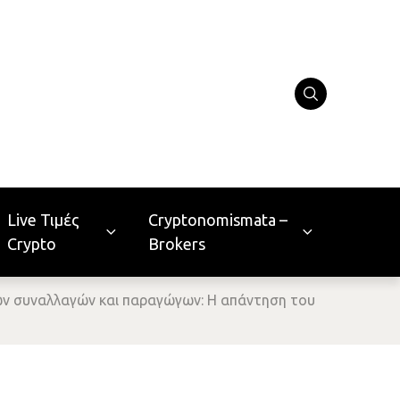
Live Τιμές
Cryptonomismata –
Crypto
Brokers
όνων συναλλαγών και παραγώγων: H απάντηση του