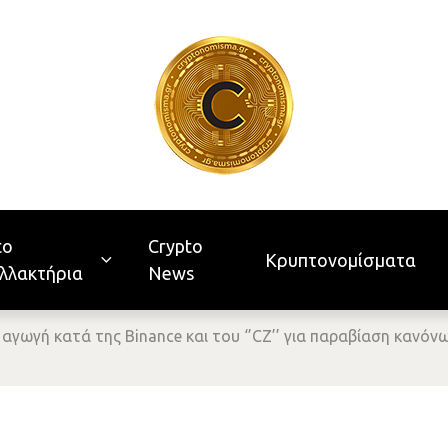
to
Crypto
Κρυπτονομίσματα
λλακτήρια
News
 αγωγή κατά της Binance και του ‘’CZ’’ για παραβίαση καν