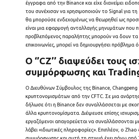
έγγραφα από την Binance και είχε διανείμει ειδο
του συνέχισαν να χρησιμοποιούν το Signal για 
θα μπορούσε ενδεχομένως να θεωρηθεί ως προσπ
είναι μια εφαρμογή ανταλλαγής μηνυμάτων που π
προβλεπόμενος παραλήπτης μπορούν να δουν τα π
επικοινωνίες, μπορεί να δημιουργήσει πρόβλημα ό
Ο ‘’CZ’’ διαψεύδει τους 
συμμόρφωσης και Tradin
Ο Διευθύνων Σύμβουλος της Binance, Changpeng
κρυπτονομισμάτων από την CFTC. Σε μια ανάρτησ
δήλωσε ότι η Binance δεν συναλλάσσεται με σκοπ
άλλα κρυπτονομίσματα. Διέψευσε επίσης ισχυρισ
εργαζόμενοι απαγορεύεται να συναλλάσσονται με
λάβει «ιδιωτικές πληροφορίες». Επιπλέον, ο Zhao
συμμόρφωσης και αυτή τη στιγμή έχει πάνω από