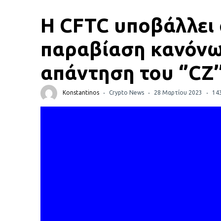
Πορτοφόλια Κρυπτονομισμάτων
Η CFTC υποβάλλει α
Metamask τι είναι και πως λειτουργεί αυτό το
πορτοφόλι;
παραβίαση κανόνω
απάντηση του ‘’CZ’
Τι είναι τα NFTs
Νομοθεσία
Konstantinos
Crypto News
28 Μαρτίου 2023
14