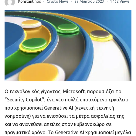
ποιοτικό
Konstantinos
Crypto News
29 Μαρτίου 2023
1462 Views
Πορτοφόλια Κρυπτονομισμάτων
Metamask τι είναι και πως λειτουργεί αυτό
το πορτοφόλι;
Τι είναι τα NFTs
Νομοθεσία
Ο τεχνολογικός γίγαντας Microsoft, παρουσιάζει το
‘’Security Copilot’’, ένα νέο πολλά υποσχόμενο εργαλείο
που χρησιμοποιεί Generative AI (γενετική τεχνητή
νοημοσύνη) για να ενισχύσει τα μέτρα ασφαλείας της
και να ανιχνεύσει απειλές στον κυβερνοχώρο σε
πραγματικό χρόνο. Το Generative AI χρησιμοποιεί μεγάλα