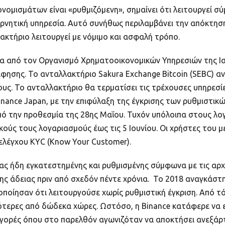
ομισμάτων είναι «ρυθμιζόμενη», σημαίνει ότι λειτουργεί σ
υβερνητική υπηρεσία. Αυτό συνήθως περιλαμβάνει την απόκτη
κτήριο λειτουργεί με νόμιμο και ασφαλή τρόπο.
εια από τον Οργανισμό Χρηματοοικονομικών Υπηρεσιών της Ι
άφησης. Το ανταλλακτήριο Sakura Exchange Bitcoin (SEBC) 
ους. Το ανταλλακτήριο θα τερματίσει τις τρέχουσες υπηρεσ
inance Japan, με την επιφύλαξη της έγκρισης των ρυθμιστι
από την προθεσμία της 28ης Μαΐου. Τυχόν υπόλοιπα στους 
κούς τους λογαριασμούς έως τις 5 Ιουνίου. Οι χρήστες του 
ελέγχου ΚΥC (Know Your Customer).
ας ήδη εγκατεστημένης και ρυθμισμένης σύμφωνα με τις αρχέ
ς άδειας πριν από σχεδόν πέντε χρόνια. Το 2018 αναγκάστ
οποίησαν ότι λειτουργούσε χωρίς ρυθμιστική έγκριση. Από τό
ερες από δώδεκα χώρες. Ωστόσο, η Binance κατάφερε να επι
 αγορές όπου στο παρελθόν αγωνιζόταν να αποκτήσει ανεξάρ