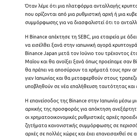
Όταν λέμε ότι μια πλατφόρμα ανταλλαγής κρυπτον
που ορίζονται από μια ρυθμιστική αρχή ή μια κ
συμμόρφωσης για να διασφαλιστεί ότι το ανταλλα
Η Binance απέκτησε τη SEBC, μια εταιρεία με άδ
να εισέλθει ξανά στην ιαπωνική αγορά κρυπτογρ
Binance Japan μετά τον Ιούνιο του τρέχοντος έτ
Μαΐου και θα ανοίξει ξανά όπως προείπαμε σαν B
θα πρέπει να αποσύρουν τα χρήματά τους πριν 
γιεν Ιαπωνίας και θα μεταφερθούν στους τραπεζι
υποβληθούν σε νέα επαλήθευση ταυτότητας και 
Η επανείσοδος της Binance στην Ιαπωνία μέσω μι
αρχικής της προσφοράς για απόκτηση ανεξάρτητη
οι χρηματοοικονομικές ρυθμιστικές αρχές προειδ
ζητήματα κανονιστικής συμμόρφωσης σε περισσότ
αρχές σε πολλές χώρες και έχει επανεισαχθεί σε