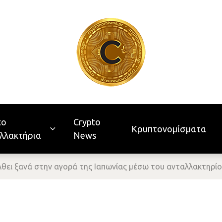
to
Crypto
Κρυπτονομίσματα
λλακτήρια
News
έλθει ξανά στην αγορά της Ιαπωνίας μέσω του ανταλλακτηρί