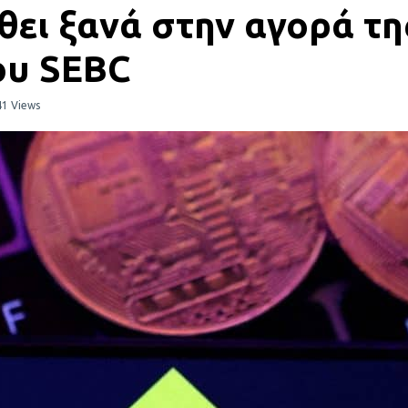
λθει ξανά στην αγορά τ
ου SEBC
1 Views