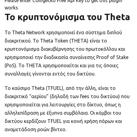
Please enter Coingecko Free Api Key to get this plugin
works
Το κρυπτονόμισμα του Τheta
Το Theta Network χρησιμοποιεί ένα σύστημα διπλού
διακριτικού. Το Theta Token (THETA) είναι το
κρυπτονόμισμα διακυβέρνησης του πρωτοκόλλου και
χρησιμοποιεί την διαδικασία συναίνεσης Proof of Stake
(PoS). Το THETA χρησιμοποιείται και για τις όποιες
συναλλαγές γίνονται εντός του δικτύου.
Το καύσιμο Theta (TFUEL), από την άλλη, είναι το
διακριτικό “αερίου” (δηλαδή των fees του δικτύου) που
χρησιμοποιείται για λειτουργίες στο δίκτυο, όπως η
αλληλεπίδραση με έξυπνα συμβόλαια. Οι κόμβοι του
δικτύου κερδίζουν TFUEL για κοινή χρήση πόρων και
αναμετάδοση ροών βίντεο.