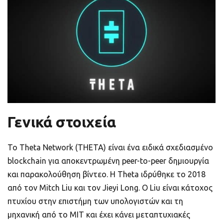
ποιοτικό
Πορτοφόλια Κρυπτονομισμάτων
Metamask τι είναι και πως λειτουργεί αυτό
το πορτοφόλι;
Τι είναι τα NFTs
Νομοθεσία
Γενικά στοιχεία
Το Theta Network (THETA) είναι ένα ειδικά σχεδιασμένο
blockchain για αποκεντρωμένη peer-to-peer δημιουργία
και παρακολούθηση βίντεο. Η Theta ιδρύθηκε το 2018
από τον Mitch Liu και τον Jieyi Long. Ο Liu είναι κάτοχος
πτυχίου στην επιστήμη των υπολογιστών και τη
μηχανική από το MIT και έχει κάνει μεταπτυχιακές