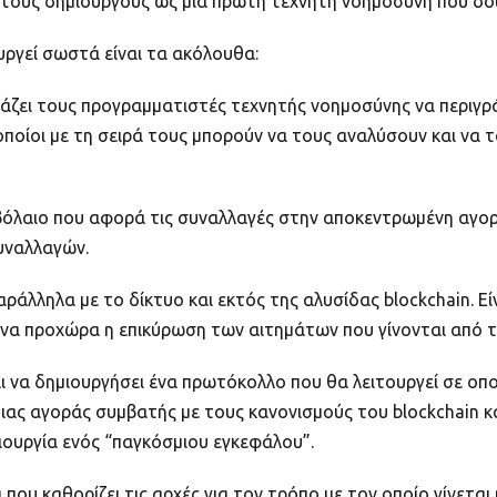
ό τους δημιουργούς ως μια πρώτη τεχνητή νοημοσύνη που δο
υργεί σωστά είναι τα ακόλουθα:
γκάζει τους προγραμματιστές τεχνητής νοημοσύνης να περι
οποίοι με τη σειρά τους μπορούν να τους αναλύσουν και να 
υμβόλαιο που αφορά τις συναλλαγές στην αποκεντρωμένη αγορ
συναλλαγών.
ράλληλα με το δίκτυο και εκτός της αλυσίδας blockchain. Εί
α προχώρα η επικύρωση των αιτημάτων που γίνονται από το
αι να δημιουργήσει ένα πρωτόκολλο που θα λειτουργεί σε οπο
ιας αγοράς συμβατής με τους κανονισμούς του blockchain κ
μιουργία ενός “παγκόσμιου εγκεφάλου”.
 που καθορίζει τις αρχές για τον τρόπο με τον οποίο γίνετα