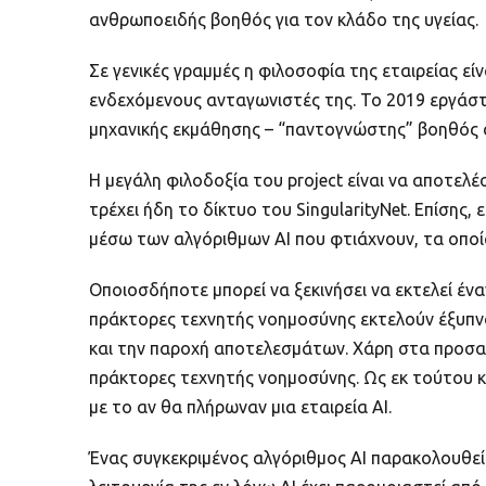
ανθρωποειδής βοηθός για τον κλάδο της υγείας.
Σε γενικές γραμμές η φιλοσοφία της εταιρείας εί
ενδεχόμενους ανταγωνιστές της. Το 2019 εργάστη
μηχανικής εκμάθησης – “παντογνώστης” βοηθός 
Η μεγάλη φιλοδοξία του project είναι να αποτελ
τρέχει ήδη το δίκτυο του SingularityNet. Επίση
μέσω των αλγόριθμων AI που φτιάχνουν, τα οποία 
Οποιοσδήποτε μπορεί να ξεκινήσει να εκτελεί έναν
πράκτορες τεχνητής νοημοσύνης εκτελούν έξυπν
και την παροχή αποτελεσμάτων. Χάρη στα προσα
πράκτορες τεχνητής νοημοσύνης. Ως εκ τούτου κ
με το αν θα πλήρωναν μια εταιρεία AI.
Ένας συγκεκριμένος αλγόριθμος AI παρακολουθεί 