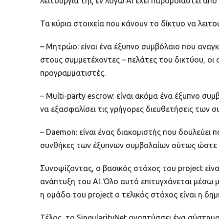
λειτουργία της εν λόγω AI έχει παρομοιαστεί απ
Τα κύρια στοιχεία που κάνουν το δίκτυο να λειτο
– Μητρώο: είναι ένα έξυπνο συμβόλαιο που ανα
στους συμμετέχοντες – πελάτες του δικτύου, οι 
προγραμματιστές.
– Multi-party escrow: είναι ακόμα ένα έξυπνο σ
να εξασφαλίσει τις γρήγορες διευθετήσεις των 
– Daemon: είναι ένας διακομιστής που δουλεύει πα
συνθήκες των έξυπνων συμβολαίων ούτως ώστε ν
Συνοψίζοντας, ο βασικός στόχος του project είν
ανάπτυξη του AI. Όλο αυτό επιτυγχάνεται μέσω μ
η ομάδα του project ο τελικός στόχος είναι η δη
Τέλος, το SingularityNet αναπτύσσει ένα σύστημα