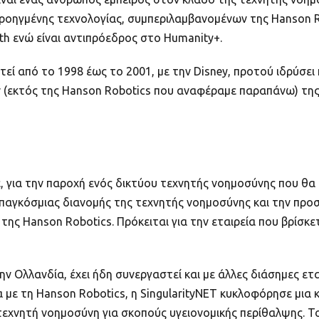
 προηγμένης τεχνολογίας, συμπεριλαμβανομένων της Hanson 
th ενώ είναι αντιπρόεδρος στο Humanity+.
εί από το 1998 έως το 2001, με την Disney, προτού ιδρύσει 
(εκτός της Hanson Robotics που αναφέραμε παραπάνω) της Hu
ε, για την παροχή ενός δικτύου τεχνητής νοημοσύνης που θα
 παγκόσμιας διανομής της τεχνητής νοημοσύνης και την προ
α της Hanson Robotics. Πρόκειται για την εταιρεία που βρίσ
στην Ολλανδία, έχει ήδη συνεργαστεί και με άλλες διάσημες ε
α με τη Hanson Robotics, η SingularityNET κυκλοφόρησε μια 
εχνητή νοημοσύνη για σκοπούς υγειονομικής περίθαλψης. Το 