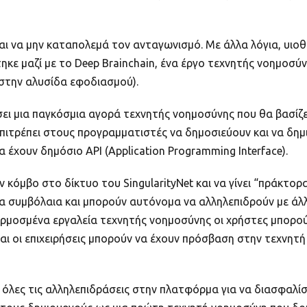
ναι να μην καταπολεμά τον ανταγωνισμό. Με άλλα λόγια, υιο
κε μαζί με το Deep Brainchain, ένα έργο τεχνητής νοημοσύνη
στην αλυσίδα εφοδιασμού).
έσει μια παγκόσμια αγορά τεχνητής νοημοσύνης που θα βασίζε
ς, επιτρέπει στους προγραμματιστές να δημοσιεύουν και να δ
έχουν δημόσιο API (Application Programming Interface).
 κόμβο στο δίκτυο του SingularityNet και να γίνει “πράκτορα
α συμβόλαια και μπορούν αυτόνομα να αλληλεπιδρούν με άλ
ρμοσμένα εργαλεία τεχνητής νοημοσύνης οι χρήστες μπορο
αι οι επιχειρήσεις μπορούν να έχουν πρόσβαση στην τεχνητή
όλες τις αλληλεπιδράσεις στην πλατφόρμα για να διασφαλίσε