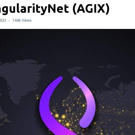
gularityNet (AGIX)
2023
1446 Views