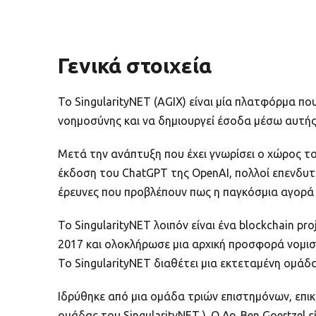
Γενικά στοιχεία
Το SingularityNET (AGIX) είναι μία πλατφόρμα πο
νοημοσύνης και να δημιουργεί έσοδα μέσω αυτής 
Μετά την ανάπτυξη που έχει γνωρίσει ο χώρος του 
έκδοση του ChatGPT της OpenAI, πολλοί επενδυτ
έρευνες που προβλέπουν πως η παγκόσμια αγορά 
Το SingularityNET λοιπόν είναι ένα blockchain 
2017 και ολοκλήρωσε μια αρχική προσφορά νομισ
Το SingularityNET διαθέτει μια εκτεταμένη ομά
Ιδρύθηκε από μια ομάδα τριών επιστημόνων, επικ
ομάδας του SingularityNET ). Ο Δρ. Ben Goertzel