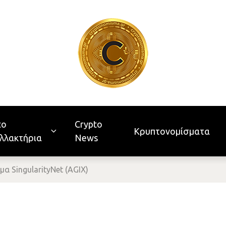
to
Crypto
Κρυπτονομίσματα
λλακτήρια
News
α SingularityNet (AGIX)