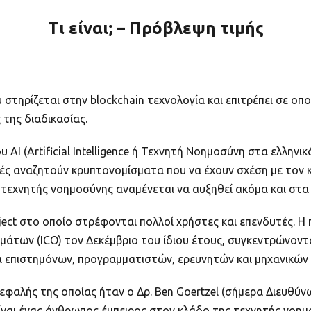
Τι είναι; – Πρόβλεψη τιμής
υ στηρίζεται στην blockchain τεχνολογία και επιτρέπει σε ο
της διαδικασίας.
AI (Artificial Intelligence ή Τεχνητή Νοημοσύνη στα ελληνικ
ές αναζητούν κρυπτονομίσματα που να έχουν σχέση με τον 
τεχνητής νοημοσύνης αναμένεται να αυξηθεί ακόμα και στα
project στο οποίο στρέφονται πολλοί χρήστες και επενδυτές
μάτων (ICO) τον Δεκέμβριο του ίδιου έτους, συγκεντρώνοντα
δα επιστημόνων, προγραμματιστών, ερευνητών και μηχανικών
εφαλής της οποίας ήταν ο Δρ. Ben Goertzel (σήμερα Διευθύν
 είναι ένας άνθρωπος έμπειρος στον κλάδο της τεχνητής νοημο