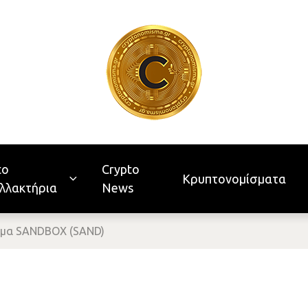
to
Crypto
Κρυπτονομίσματα
λλακτήρια
News
σμα SANDBOX (SAND)