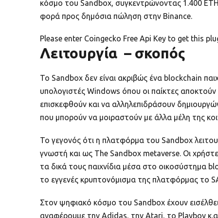
κόσμο του Sandbox, συγκεντρώνοντας 1.400 ETH,
φορά προς δημόσια πώληση στην Binance.
Please enter Coingecko Free Api Key to get this pl
Λειτουργία – σκοπός
Το Sandbox δεν είναι ακριβώς ένα blockchain παι
υπολογιστές Windows όπου οι παίκτες αποκτούν γ
επισκεφθούν και να αλληλεπιδράσουν δημιουργώντ
που μπορούν να μοιραστούν με άλλα μέλη της κο
Το γεγονός ότι η πλατφόρμα του Sandbox λειτου
γνωστή και ως The Sandbox metaverse. Οι χρήστ
τα δικά τους παιχνίδια μέσα στο οικοσύστημα b
το εγγενές κρυπτονόμισμα της πλατφόρμας το S
Στον ψηφιακό κόσμο του Sandbox έχουν εισέλθε
αναφέρουμε την Adidas, την Atari, το Playboy κ.α