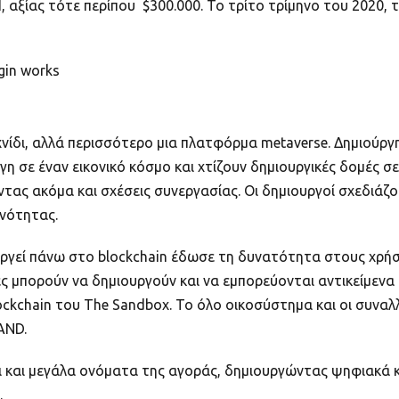
 αξίας τότε περίπου $300.000. Το τρίτο τρίμηνο του 2020,
ugin works
χνίδι, αλλά περισσότερο μια πλατφόρμα metaverse. Δημιούργ
η σε έναν εικονικό κόσμο και χτίζουν δημιουργικές δομές σε
ας ακόμα και σχέσεις συνεργασίας. Οι δημιουργοί σχεδιάζου
ινότητας.
ργεί πάνω στο blockchain έδωσε τη δυνατότητα στους χρήστ
ες μπορούν να δημιουργούν και να εμπορεύονται αντικείμεν
lockchain του The Sandbox. Το όλο οικοσύστημα και οι συνα
AND.
ι και μεγάλα ονόματα της αγοράς, δημιουργώντας ψηφιακά 
.