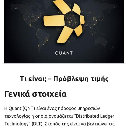
ποιοτικό
Πορτοφόλια Κρυπτονομισμάτων
Metamask τι είναι και πως λειτουργεί αυτό
το πορτοφόλι;
Τι είναι τα NFTs
Νομοθεσία
Τι είναι; – Πρόβλεψη τιμής
Γενικά στοιχεία
Η Quant (QNT) είναι ένας πάροχος υπηρεσιών
τεχνολογίας η οποία ονομάζεται “Distributed Ledger
Technology” (DLT). Σκοπός της είναι να βελτιώνει τις