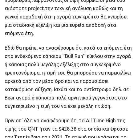
προβλέψεις λαμβάνοντας υπόψη κομβικά σημεία του
εκάστοτε project,την τεχνική ανάλυση καθώς και τη
γενική παραδοχή ότι η αγορά των κρύπτο θα γνωρίσει
μια σταδιακή εξέλιξη και μια ευρεία αποδοχή στα
επόμενα έτη.
Εδώ θα πρέπει να αναφέρουμε ότι κατά τα επόμενα έτη
στο ενδεχόμενο κάποιου ’’Bull Run’’ κύκλου στην αγορά
ή κάποιας πολύ μεγάλης εξέλιξης στo συγκεκριμένο
κρυπτονόμισμα, η τιμή του θα μπορούσε να παρεκκλίνει
αρκετά από τον μέσο όρο και να παρουσιάσει
κατακόρυφη αύξηση. Ισχύει και το αντίστροφο δηλ. σε
Bear αγορά ή κάποιου πολύ αρνητικού γεγονότος στο
συγκεκριμένο η τιμή του να έχει μεγάλη πτώση.
Πριν απ’ όλα να αναφέρουμε ότι το All Time High της
τιμής του QNT ήταν τα $428,38 στα οποία και έφτασε
τον Σεπτέμβριο του 2021. Τη στιγμή που γράφεται το