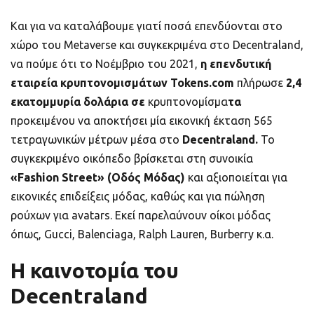
Και για να καταλάβουμε γιατί ποσά επενδύονται στo
χώρο του Metaverse και συγκεκριμένα στο Decentraland,
να πούμε ότι το Νοέμβριο του 2021,
η επενδυτική
εταιρεία κρυπτονομισμάτων Tokens.com
πλήρωσε
2,4
εκατομμυρία δολάρια σε
κρυπτονομίσμα
τα
προκειμένου να αποκτήσει μία εικονική έκταση 565
τετραγωνικών μέτρων μέσα στο
Decentraland.
Το
συγκεκριμένο οικόπεδο βρίσκεται στη συνοικία
«Fashion Street» (Οδός Μόδας)
και αξιοποιείται για
εικονικές επιδείξεις μόδας, καθώς και για πώληση
ρούχων για avatars. Εκεί παρελαύνουν οίκοι μόδας
όπως, Gucci, Balenciaga, Ralph Lauren, Burberry κ.α.
Η καινοτομία του
Decentraland