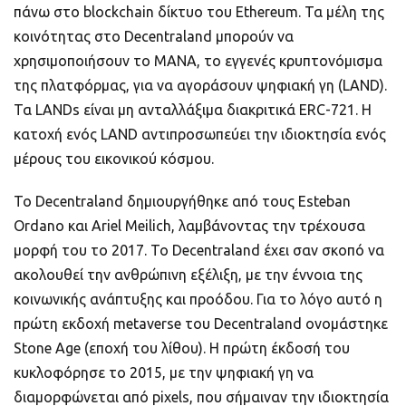
πάνω στο blockchain δίκτυο του Ethereum. Τα μέλη της
κοινότητας στο Decentraland μπορούν να
χρησιμοποιήσουν το MANA, το εγγενές κρυπτονόμισμα
της πλατφόρμας, για να αγοράσουν ψηφιακή γη (LAND).
Τα LANDs είναι μη ανταλλάξιμα διακριτικά ERC-721. Η
κατοχή ενός LAND αντιπροσωπεύει την ιδιοκτησία ενός
μέρους του εικονικού κόσμου.
Το Decentraland δημιουργήθηκε από τους Esteban
Ordano και Ariel Meilich, λαμβάνοντας την τρέχουσα
μορφή του το 2017. Το Decentraland έχει σαν σκοπό να
ακολουθεί την ανθρώπινη εξέλιξη, με την έννοια της
κοινωνικής ανάπτυξης και προόδου. Για το λόγο αυτό η
πρώτη εκδοχή metaverse του Decentraland ονομάστηκε
Stone Age (εποχή του λίθου). Η πρώτη έκδοσή του
κυκλοφόρησε το 2015, με την ψηφιακή γη να
διαμορφώνεται από pixels, που σήμαιναν την ιδιοκτησία