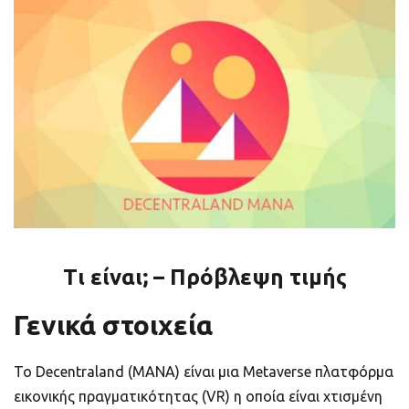
ποιοτικό
Πορτοφόλια Κρυπτονομισμάτων
Metamask τι είναι και πως λειτουργεί αυτό
το πορτοφόλι;
Τι είναι τα NFTs
Νομοθεσία
Τι είναι; – Πρόβλεψη τιμής
Γενικά στοιχεία
Το Decentraland (MANA) είναι μια Metaverse πλατφόρμα
εικονικής πραγματικότητας (VR) η οποία είναι χτισμένη