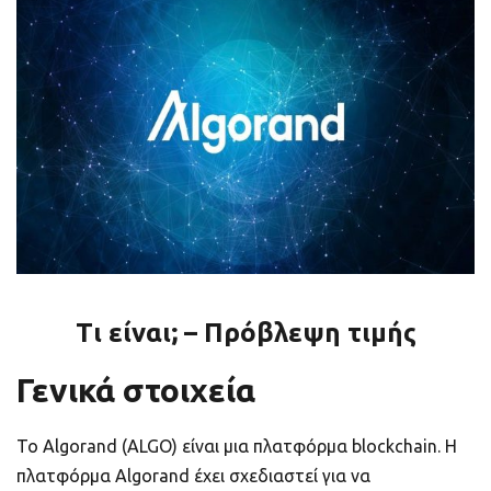
ποιοτικό
Πορτοφόλια Κρυπτονομισμάτων
Metamask τι είναι και πως λειτουργεί αυτό
το πορτοφόλι;
Τι είναι τα NFTs
Νομοθεσία
Τι είναι; – Πρόβλεψη τιμής
Γενικά στοιχεία
Το Algorand (ALGO) είναι μια πλατφόρμα blockchain. Η
πλατφόρμα Algorand έχει σχεδιαστεί για να