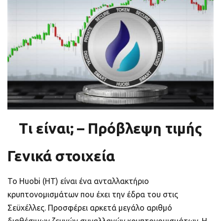
ποιοτικό
Πορτοφόλια Κρυπτονομισμάτων
Metamask τι είναι και πως λειτουργεί αυτό
το πορτοφόλι;
Τι είναι τα NFTs
Νομοθεσία
Τι είναι; – Πρόβλεψη τιμής
Γενικά στοιχεία
Το Huobi (HT) είναι ένα ανταλλακτήριο
κρυπτονομισμάτων που έχει την έδρα του στις
Σεϋχέλλες. Προσφέρει αρκετά μεγάλο αριθμό