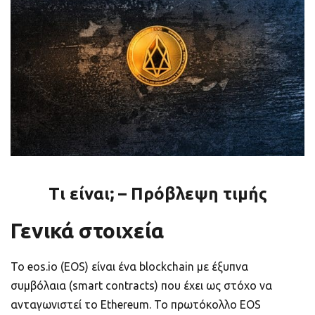
ποιοτικό
Πορτοφόλια Κρυπτονομισμάτων
Metamask τι είναι και πως λειτουργεί αυτό
το πορτοφόλι;
Τι είναι τα NFTs
Νομοθεσία
Τι είναι; – Πρόβλεψη τιμής
Γενικά στοιχεία
Το eos.io (EOS) είναι ένα blockchain με έξυπνα
συμβόλαια (smart contracts) που έχει ως στόχο να
ανταγωνιστεί το Ethereum. Το πρωτόκολλο EOS