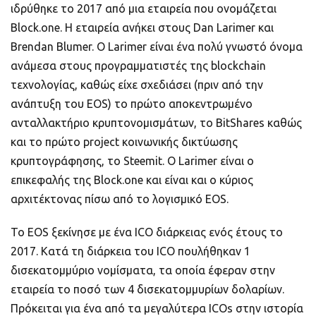
ιδρύθηκε το 2017 από μια εταιρεία που ονομάζεται
Block.one. Η εταιρεία ανήκει στους Dan Larimer και
Brendan Blumer. Ο Larimer είναι ένα πολύ γνωστό όνομα
ανάμεσα στους προγραμματιστές της blockchain
τεχνολογίας, καθώς είχε σχεδιάσει (πριν από την
ανάπτυξη του EOS) το πρώτο αποκεντρωμένο
ανταλλακτήριο κρυπτονομισμάτων, το BitShares καθώς
και το πρώτο project κοινωνικής δικτύωσης
κρυπτογράφησης, το Steemit. Ο Larimer είναι ο
επικεφαλής της Block.one και είναι και ο κύριος
αρχιτέκτονας πίσω από το λογισμικό EOS.
Το EOS ξεκίνησε με ένα ICO διάρκειας ενός έτους το
2017. Κατά τη διάρκεια του ICO πουλήθηκαν 1
δισεκατομμύριο νομίσματα, τα οποία έφεραν στην
εταιρεία το ποσό των 4 δισεκατομμυρίων δολαρίων.
Πρόκειται για ένα από τα μεγαλύτερα ICOs στην ιστορία