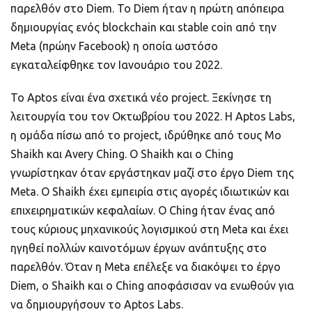
παρελθόν στο Diem. Το Diem ήταν η πρώτη απόπειρα
δημιουργίας ενός blockchain και stable coin από την
Meta (πρώην Facebook) η οποία ωστόσο
εγκαταλείφθηκε τον Ιανουάριο του 2022.
Το Aptos είναι ένα σχετικά νέο project. Ξεκίνησε τη
λειτουργία του τον Οκτωβρίου του 2022. Η Aptos Labs,
η ομάδα πίσω από το project, ιδρύθηκε από τους Mo
Shaikh και Avery Ching. Ο Shaikh και ο Ching
γνωρίστηκαν όταν εργάστηκαν μαζί στο έργο Diem της
Meta. Ο Shaikh έχει εμπειρία στις αγορές ιδιωτικών και
επιχειρηματικών κεφαλαίων. Ο Ching ήταν ένας από
τους κύριους μηχανικούς λογισμικού στη Meta και έχει
ηγηθεί πολλών καινοτόμων έργων ανάπτυξης στο
παρελθόν. Όταν η Meta επέλεξε να διακόψει το έργο
Diem, ο Shaikh και ο Ching αποφάσισαν να ενωθούν για
να δημιουργήσουν το Aptos Labs.