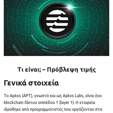
ποιοτικό
Πορτοφόλια Κρυπτονομισμάτων
Metamask τι είναι και πως λειτουργεί αυτό
το πορτοφόλι;
Τι είναι τα NFTs
Νομοθεσία
Τι είναι; – Πρόβλεψη τιμής
Γενικά στοιχεία
Το Aptos (APT), γνωστό και ως Aptos Labs, είναι ένα
blockchain δίκτυο επιπέδου 1 (layer 1). Η εταιρεία
ιδρύθηκε από προγραμματιστές που εργάζονταν στο