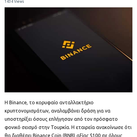
ποιοτικό
1434 Views
Πορτοφόλια Κρυπτονομισμάτων
Metamask τι είναι και πως λειτουργεί αυτό
το πορτοφόλι;
Τι είναι τα NFTs
Νομοθεσία
Η Binance, το κορυφαίο ανταλλακτήριο
κρυπτονομισμάτων, αναλαμβάνει δράση για να
υποστηρίξει όσους επλήγησαν από τον πρόσφατο
φονικό σεισμό στην Τουρκία. Η εταιρεία ανακοίνωσε ότι
θα διαθέσει Binance Coin (BNB) αξίας $100 σε όλους