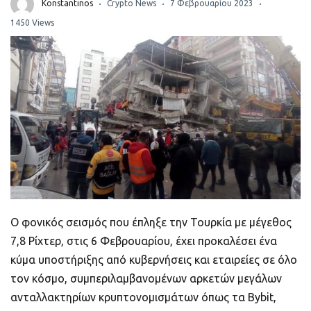
ποιοτικό
Konstantinos
Crypto News
7 Φεβρουαρίου 2023
1450 Views
Πορτοφόλια Κρυπτονομισμάτων
Metamask τι είναι και πως λειτουργεί αυτό
το πορτοφόλι;
Τι είναι τα NFTs
Νομοθεσία
Ο φονικός σεισμός που έπληξε την Τουρκία με μέγεθος
7,8 Ρίχτερ, στις 6 Φεβρουαρίου, έχει προκαλέσει ένα
κύμα υποστήριξης από κυβερνήσεις και εταιρείες σε όλο
τον κόσμο, συμπεριλαμβανομένων αρκετών μεγάλων
ανταλλακτηρίων κρυπτονομισμάτων όπως τα Bybit,