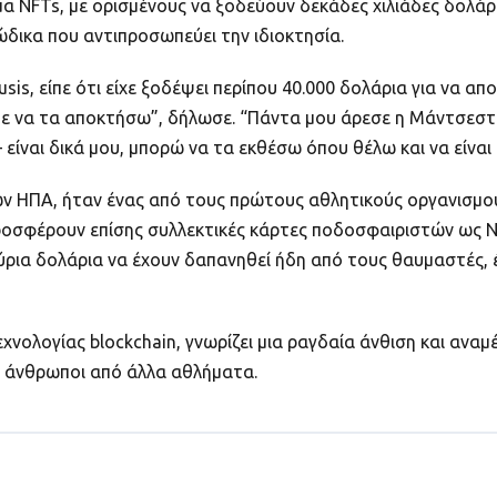
μα NFTs, με ορισμένους να ξοδεύουν δεκάδες χιλιάδες δολάρ
δικα που αντιπροσωπεύει την ιδιοκτησία.
is, είπε ότι είχε ξοδέψει περίπου 40.000 δολάρια για να απ
ε να τα αποκτήσω”, δήλωσε. “Πάντα μου άρεσε η Μάντσεστερ 
είναι δικά μου, μπορώ να τα εκθέσω όπου θέλω και να είναι 
ν ΗΠΑ, ήταν ένας από τους πρώτους αθλητικούς οργανισμο
προσφέρουν επίσης συλλεκτικές κάρτες ποδοσφαιριστών ως 
ρια δολάρια να έχουν δαπανηθεί ήδη από τους θαυμαστές, έ
νολογίας blockchain, γνωρίζει μια ραγδαία άνθιση και αναμέ
αι άνθρωποι από άλλα αθλήματα.