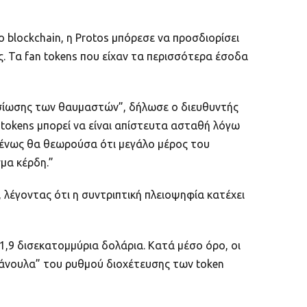
blockchain, η Protos μπόρεσε να προσδιορίσει
ς. Τα fan tokens που είχαν τα περισσότερα έσοδα
φοσίωσης των θαυμαστών”, δήλωσε ο διευθυντής
n tokens μπορεί να είναι απίστευτα ασταθή λόγω
μένως θα θεωρούσα ότι μεγάλο μέρος του
μα κέρδη.”
 λέγοντας ότι η συντριπτική πλειοψηφία κατέχει
1,9 δισεκατομμύρια δολάρια. Κατά μέσο όρο, οι
“κάνουλα” του ρυθμού διοχέτευσης των token