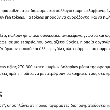
ά πρωταθλήματα, διαφορετικοί σύλλογοι (συμπεριλαμβανομέν
ν fan tokens. Tα tokens μπορούν να αγοράζονται και να πωλ
Σίτι, πωλούν ψηφιακά συλλεκτικά αντικείμενα γνωστά και ως
φεί σε μια εταιρεία που ονομάζεται Socios, η οποία οργανώ
πάρχουν φυσικά και άλλες μεγάλες πλατφόρμες που συμμετέ
tokens αξίας 270-300 εκατομμυρίων δολαρίων μέσω της εφαρμ
τές πρέπει πρώτα να μετατρέψουν τα χρήματά τους στο κρυπ
ς
s”, υποδηλώνει ότι πολλοί αγοραστές διαπραγματεύονται κ