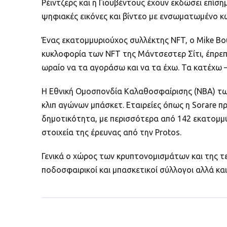
Ρέιντζερς και η Γιουβέντους έχουν εκδώσει επίση
ψηφιακές εικόνες και βίντεο με ενσωματωμένο κώ
Ένας εκατομμυριούχος συλλέκτης NFT, o Mike Bous
κυκλοφορία των NFT της Μάντσεστερ Σίτι, έπρεπ
ωραίο να τα αγοράσω και να τα έχω. Τα κατέχω – 
Η Εθνική Ομοσπονδία Καλαθοσφαίρισης (NBA) τω
κλιπ αγώνων μπάσκετ. Εταιρείες όπως η Sorare 
δημοτικότητα, με περισσότερα από 142 εκατομμύ
στοιχεία της έρευνας από την Protos.
Γενικά ο χώρος των κρυπτονομισμάτων και της τεχ
ποδοσφαιρικοί και μπασκετικοί σύλλογοι αλλά κ