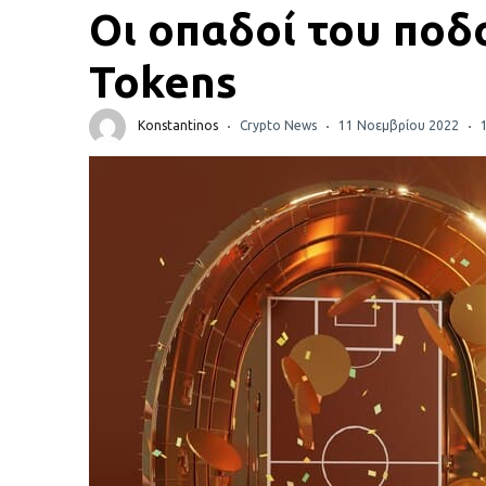
Πορτοφόλια Κρυπτονομισμάτων
Οι οπαδοί του ποδ
Metamask τι είναι και πως λειτουργεί αυτό το
Tokens
πορτοφόλι;
Konstantinos
Crypto News
11 Νοεμβρίου 2022
Τι είναι τα NFTs
Νομοθεσία