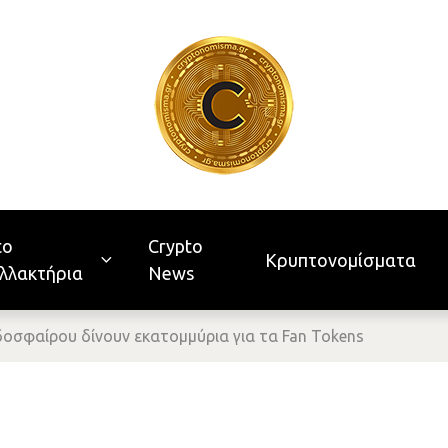
to
Crypto
Κρυπτονομίσματα
λλακτήρια
News
δοσφαίρου δίνουν εκατομμύρια για τα Fan Tokens