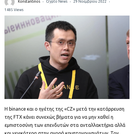
ποιοτικό
Konstantinos
Crypto News
29 Νοεμβρίου 2022
1485 Views
Πορτοφόλια Κρυπτονομισμάτων
Metamask τι είναι και πως λειτουργεί αυτό
το πορτοφόλι;
Τι είναι τα NFTs
Νομοθεσία
Η binance και ο ηγέτης της «CZ» μετά την κατάρρευση
της FTX κάνει συνεχώς βήματα για να μην χαθεί η
εμπιστοσύνη των επενδυτών στα ανταλλακτήρια αλλά
και γενικότερα στην αγορά κρυπτονομισμάτων. Τον