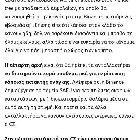
tree με αποδεικτικό κεφαλαίων, το οποίο θα
κοινοποιηθεί στην κοινότητα της Binance τις επόμενες
εβδομάδες’’. Επίσης είπε ότι κάποιοι στον κλάδο το
κάνουν ήδη, δηλ. να παρέχουν διαφάνεια και μπράβο σε
όλους εκείνους, αλλά τώρα είναι ευκαιρία να το κάνουμε
όλοι για να πάει μπροστά ο χώρος των κρύπτο.
Η τέταρτη αρχή
είναι ότι θα πρέπει τα ανταλλακτήρια
να
διατηρούν ισχυρά αποθεματικά για περίπτωση
κάποιας έκτακτης ανάγκης.
Ανέφερε ότι η Binance
δημιούργησε το ταμείο SAFU για περιπτώσεις ακραίων
καταστάσεων, με 1 δισεκατομμύριο δολάρια μέσα σε
αυτό αυτή τη στιγμή. Και πρέπει και τα άλλα
ανταλλακτήρια να κάνουν αντίστοιχες ενέργειες, τόνισε
ο CZ.
Σαν πέμπτη αρχή κατά τον
CZ
είναι να αποφεύγουν