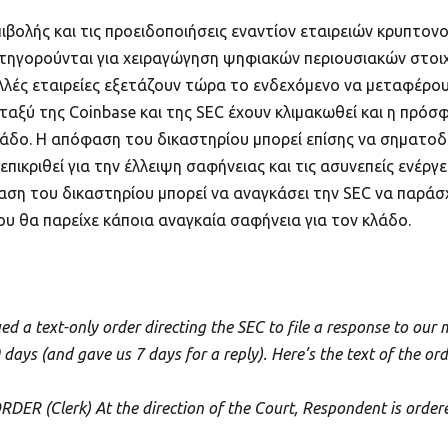
 επιβολής και τις προειδοποιήσεις εναντίον εταιρειών κρυπτ
τηγορούνται για χειραγώγηση ψηφιακών περιουσιακών στοιχε
λλές εταιρείες εξετάζουν τώρα το ενδεχόμενο να μεταφέρουν
εταξύ της Coinbase και της SEC έχουν κλιμακωθεί και η πρό
λάδο. Η απόφαση του δικαστηρίου μπορεί επίσης να σηματοδ
πικριθεί για την έλλειψη σαφήνειας και τις ασυνεπείς ενέργ
η του δικαστηρίου μπορεί να αναγκάσει την SEC να παράσχ
ου θα παρείχε κάποια αναγκαία σαφήνεια για τον κλάδο.
sued a text-only order directing the SEC to file a response to ou
 days (and gave us 7 days for a reply). Here’s the text of the ord
ER (Clerk) At the direction of the Court, Respondent is order