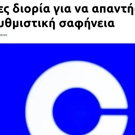
ρες διορία για να απαν
ρυθμιστική σαφήνεια
iews