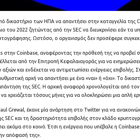
πό δικαστήριο των ΗΠΑ να απαντήσει στην καταγγελία της C
ύλιο του 2022 ζητώντας από την SEC να διευκρινίσει εάν τα 
πτογράφησης. Ωστόσο, ο οργανισμός δεν προσέφερε συγκεκρ
ls στην Coinbase, αναφέροντας την πρόθεσή της να προβεί σ
έλλεται από την Επιτροπή Κεφαλαιαγοράς για να ενημερώσει 
 αξιών και ενδέχεται να αντιμετωπίσει ενέργειες επιβολής. 
υθμιστική αρχή να απαντήσει με ένα «ναι» ή «όχι». Το δικα
άντηση της SEC. Η αρχική αναφορά χρονολογείται από τον Ιο
 να χρειάζεται τόσους μήνες για να ολοκληρώσει μια απλή ε
aul Grewal, έκανε μία ανάρτηση στο Twitter για να ανακοινώ
ης SEC και τη δραστηριότητα επιβολής στον κλάδο κρυπτογρά
ει ακόμα στο κοινό. Έτσι η ενέργεια που υπέβαλε η Coinbas
ην απόφασή της».