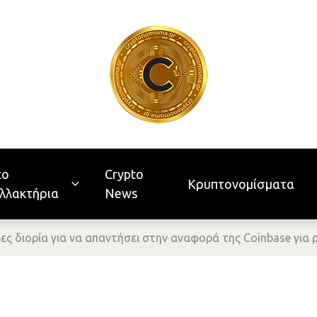
to
Crypto
Κρυπτονομίσματα
λλακτήρια
News
ρες διορία για να απαντήσει στην αναφορά της Coinbase για