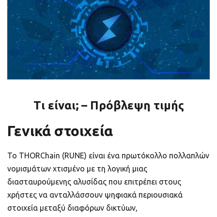
ποιοτικό
Πορτοφόλια Κρυπτονομισμάτων
Metamask τι είναι και πως λειτουργεί αυτό
το πορτοφόλι;
Τι είναι τα NFTs
Τι είναι; – Πρόβλεψη τιμής
Νομοθεσία
Γενικά στοιχεία
Το THORChain (RUNE) είναι ένα πρωτόκολλο πολλαπλών
νομισμάτων χτισμένο με τη λογική μιας
διασταυρούμενης αλυσίδας που επιτρέπει στους
χρήστες να ανταλλάσσουν ψηφιακά περιουσιακά
στοιχεία μεταξύ διαφόρων δικτύων,