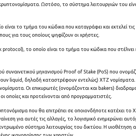
κρυπτονομίσματα. Ωστόσο, το σύστημα λειτουργιών του είνα
ίο είναι το τμήμα του κώδικα που καταγράφει και εκτελεί τις 
πους για τους οποίους ψηφίζουν οι χρήστες.
protocol), το οποίο είναι το τμήμα του κώδικα που στέλνει
ύ συναινετικού μηχανισμού Proof of Stake (PoS) που ονομάζετ
νουν liquid, δηλαδή καταστρέφουν εντελώς) XTZ νομίσματα. Γ
 νομίσματα. Οι επικυρωτές (ονομάζονται και bakers) διαδρα
 οι οποίες και προτείνονται από προγραμματιστές.
υπτονόμισμα που θα επιτρέπει σε οποιονδήποτε κατέχει το X
ναίνεση για αυτές τις αλλαγές, το λογισμικό ενημερώνει αυ
κεντρωμένο σύστημα λειτουργίας του δικτύου. Η υιοθέτηση
μένης ικανοποίησης των χρηστών.