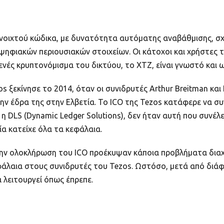
ανοιχτού κώδικα, με δυνατότητα αυτόματης αναβάθμισης, σχε
φιακών περιουσιακών στοιχείων. Οι κάτοχοι και χρήστες τ
ές κρυπτονόμισμα του δικτύου, το XTZ, είναι γνωστό και ως
s ξεκίνησε το 2014, όταν οι συνιδρυτές Arthur Breitman και
την έδρα της στην Ελβετία. Το ICO της Tezos κατάφερε να σ
 η DLS (Dynamic Ledger Solutions), δεν ήταν αυτή που συνέλ
ία κατείχε όλα τα κεφάλαια.
 την ολοκλήρωση του ICO προέκυψαν κάποια προβλήματα διαχ
φάλαια στους συνιδρυτές του Tezos. Ωστόσο, μετά από διά
 λειτουργεί όπως έπρεπε.