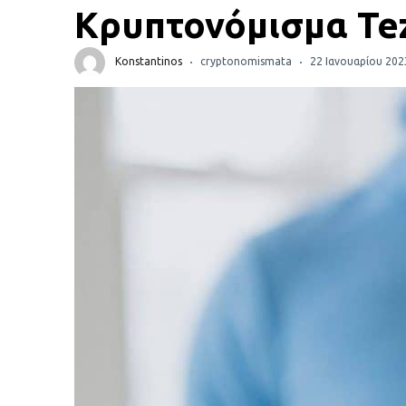
Πορτοφόλια Κρυπτονομισμάτων
Κρυπτονόμισμα Te
Metamask τι είναι και πως λειτουργεί αυτό το
Konstantinos
cryptonomismata
22 Ιανουαρίου 202
πορτοφόλι;
Τι είναι τα NFTs
Νομοθεσία