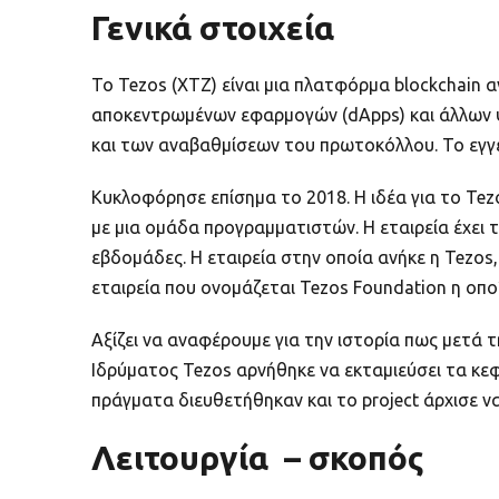
Γενικά στοιχεία
Το Tezos (XTZ) είναι μια πλατφόρμα blockchain 
αποκεντρωμένων εφαρμογών (dApps) και άλλων ψη
και των αναβαθμίσεων του πρωτοκόλλου. Το εγγεν
Κυκλοφόρησε επίσημα το 2018. Η ιδέα για το Tezo
με μια ομάδα προγραμματιστών. Η εταιρεία έχει 
εβδομάδες. Η εταιρεία στην οποία ανήκε η Tezos,
εταιρεία που ονομάζεται Tezos Foundation η οπο
Αξίζει να αναφέρουμε για την ιστορία πως μετά
Ιδρύματος Tezos αρνήθηκε να εκταμιεύσει τα κε
πράγματα διευθετήθηκαν και το project άρχισε να
Λειτουργία – σκοπός