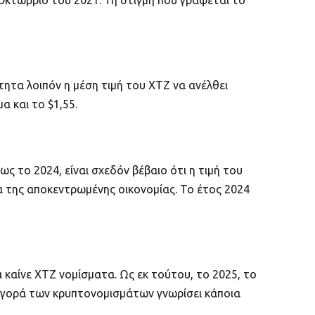
 Οκτώβριο του 2021. Τη στιγμή που γράφεται το
ότητα λοιπόν η μέση τιμή του XTZ να ανέλθει
α και το $1,55.
ς το 2024, είναι σχεδόν βέβαιο ότι η τιμή του
 της αποκεντρωμένης οικονομίας. Το έτος 2024
 καίνε XTZ νομίσματα. Ως εκ τούτου, το 2025, το
 η αγορά των κρυπτονομισμάτων γνωρίσει κάποια