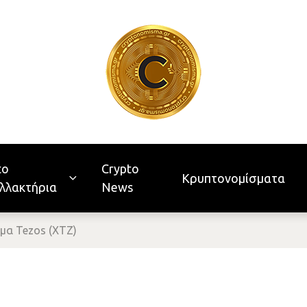
to
Crypto
Κρυπτονομίσματα
λλακτήρια
News
μα Tezos (XTZ)