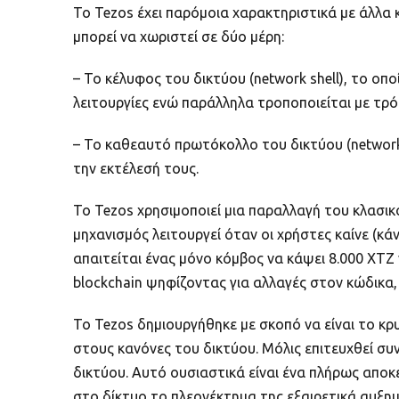
Το Tezos έχει παρόμοια χαρακτηριστικά με άλλα 
μπορεί να χωριστεί σε δύο μέρη:
– Το κέλυφος του δικτύου (network shell), το οπο
λειτουργίες ενώ παράλληλα τροποποιείται με τρό
– Το καθεαυτό πρωτόκολλο του δικτύου (network 
την εκτέλεσή τους.
Το Tezos χρησιμοποιεί μια παραλλαγή του κλασικο
μηχανισμός λειτουργεί όταν οι χρήστες καίνε (κά
απαιτείται ένας μόνο κόμβος να κάψει 8.000 XTZ
blockchain ψηφίζοντας για αλλαγές στον κώδικα,
Το Tezos δημιουργήθηκε με σκοπό να είναι το κρ
στους κανόνες του δικτύου. Μόλις επιτευχθεί συ
δικτύου. Αυτό ουσιαστικά είναι ένα πλήρως απο
στο δίκτυο το πλεονέκτημα της εξαιρετικά αυξη