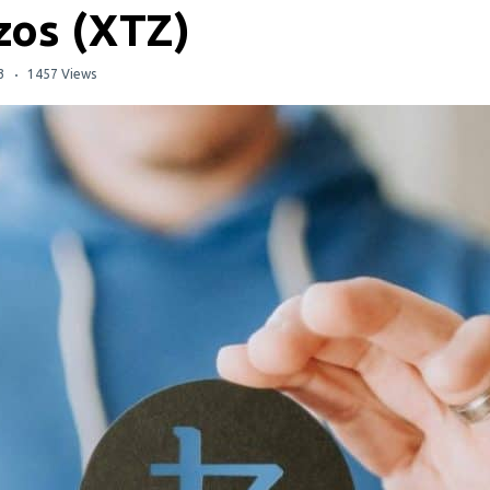
zos (XTZ)
3
1457 Views