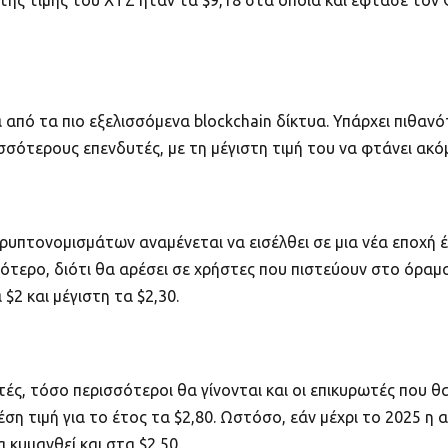
h της τιμής του XTZ ήταν τα $9,18 στα οποία και έφτασε τον
α από τα πιο εξελισσόμενα blockchain δίκτυα. Υπάρχει πιθαν
σσότερους επενδυτές, με τη μέγιστη τιμή του να φτάνει ακόμ
υπτονομισμάτων αναμένεται να εισέλθει σε μια νέα εποχή έω
ερο, διότι θα αρέσει σε χρήστες που πιστεύουν στο όραμα
$2 και μέγιστη τα $2,30.
ές, τόσο περισσότεροι θα γίνονται και οι επικυρωτές που θα
μέση τιμή για το έτος τα $2,80. Ωστόσο, εάν μέχρι το 2025
 κυμανθεί και στα $2,50.