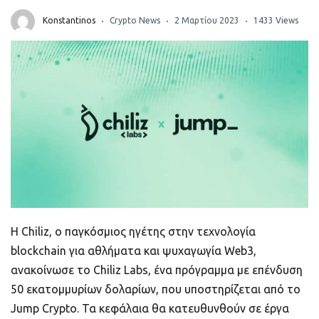
ποιοτικό
Konstantinos
Crypto News
2 Μαρτίου 2023
1433 Views
Πορτοφόλια Κρυπτονομισμάτων
Metamask τι είναι και πως λειτουργεί αυτό
το πορτοφόλι;
Τι είναι τα NFTs
Νομοθεσία
Η Chiliz, ο παγκόσμιος ηγέτης στην τεχνολογία
blockchain για αθλήματα και ψυχαγωγία Web3,
ανακοίνωσε το Chiliz Labs, ένα πρόγραμμα με επένδυση
50 εκατομμυρίων δολαρίων, που υποστηρίζεται από το
Jump Crypto. Τα κεφάλαια θα κατευθυνθούν σε έργα