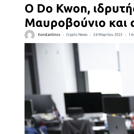
Πορτοφόλια Κρυπτονομισμάτων
Ο Do Kwon, ιδρυτή
Metamask τι είναι και πως λειτουργεί αυτό το
Μαυροβούνιο και α
πορτοφόλι;
Konstantinos
Crypto News
24 Μαρτίου 2023
14
Τι είναι τα NFTs
Νομοθεσία