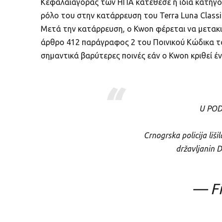
Κεφαλαιαγοράς των ΗΠΑ κατέθεσε η ίδια κατηγορ
ρόλο του στην κατάρρευση του Terra Luna Classi
Μετά την κατάρρευση, ο Kwon φέρεται να μετακι
άρθρο 412 παράγραφος 2 του Ποινικού Κώδικα το
σημαντικά βαρύτερες ποινές εάν ο Kwon κριθεί έ
U POD
Crnogrska policija liši
državljanin D
— Fi