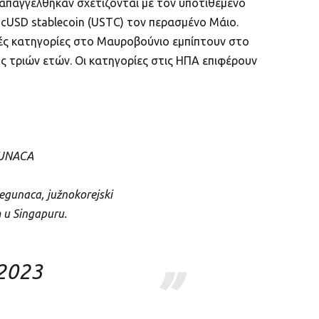
 απαγγέλθηκαν σχετίζονται με τον υποτιθέμενο
icUSD stablecoin (USTC) τον περασμένο Μάιο.
κές κατηγορίες στο Μαυροβούνιο εμπίπτουν στο
ς τριών ετών. Οι κατηγορίες στις ΗΠΑ επιφέρουν
GUNACA
bjegunaca, južnokorejski
m u Singapuru.
 2023