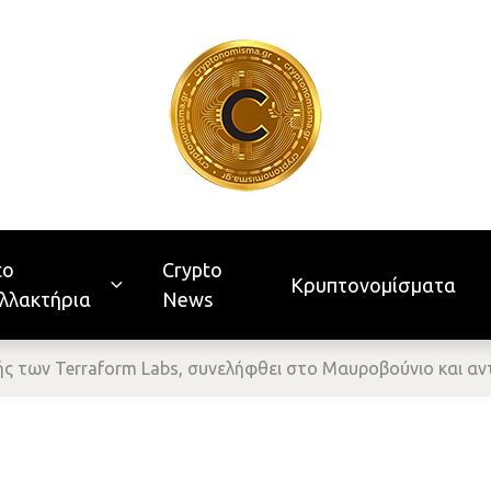
to
Crypto
Κρυπτονομίσματα
λλακτήρια
News
ής των Terraform Labs, συνελήφθει στο Μαυροβούνιο και αντ