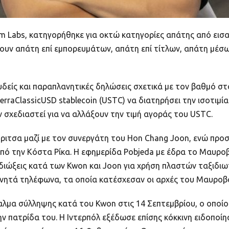
m Labs, κατηγορήθηκε για οκτώ κατηγορίες απάτης από εισα
ουν απάτη επί εμπορευμάτων, απάτη επί τίτλων, απάτη μέσ
δείς και παραπλανητικές δηλώσεις σχετικά με τον βαθμό στο
raClassicUSD stablecoin (USTC) να διατηρήσει την ισοτιμία 
ν σχεδιαστεί για να αλλάξουν την τιμή αγοράς του USTC.
ιτσα μαζί με τον συνεργάτη του Hon Chang Joon, ενώ προ
ό την Κόστα Ρίκα. Η εφημερίδα Pobjeda με έδρα το Μαυροβο
 διώξεις κατά των Kwon και Joon για χρήση πλαστών ταξιδι
κινητά τηλέφωνα, τα οποία κατέσχεσαν οι αρχές του Μαυροβ
λμα σύλληψης κατά του Kwon στις 14 Σεπτεμβρίου, ο οποίος
ν πατρίδα του. Η Ιντερπόλ εξέδωσε επίσης κόκκινη ειδοποίη