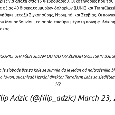
ίες για απάτη στις 16 Φεβρουαρίου. Οι κατηγορίες που του
c αξίας 40 δισεκατομμυρίων δολαρίων (LUNC) και TerraClass
νήθηκε μεταξύ Σιγκαπούρης, Ντουμπάι και Σερβίας. Οι ποινι
υ Μαυροβουνίου, το οποίο επισύρει μέγιστη ποινή φυλάκιση
νοχος.
GORICI UHAPŠEN JEDAN OD NAJTRAŽENIJIH SVJETSKIH BJE
la je slobode lice za koje se sumnja da je jedan od najtraženijih 
o Kwon, suosnivač i izvršni direktor Terraform Labs sa sjedište
1/2
lip Adzic (@filip_adzic)
March 23,