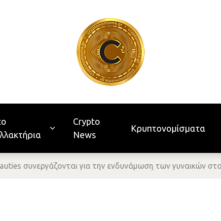
to
Crypto
Κρυπτονομίσματα
λλακτήρια
News
Beauties συνεργάζονται για την ενδυνάμωση των γυναικών στ