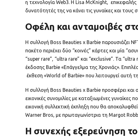
η τεχνολογία Web3. Η Lisa McKnight, επικεφαλής
δυνατότητές της να κάνει τις γυναίκες και τους
Οφέλη και ανταμοιβές στ
Η συλλογή Boss Beauties x Barbie παρουσιάζει N
πακέτο περιέχει δύο “κοινές” κάρτες και μία “α
“super rare”, “ultra rare” και “exclusive”. Τα “
έκδοσης Barbie «Επάγγελμα της Χρονιάς». Επιπλέο
έκθεση «World of Barbie» που λειτουργεί αυτή τη
Η συλλογή Boss Beauties x Barbie προσφέρει κα
εικονικές συνομιλίες με καταξιωμένες γυναίκες 
εικονική συλλεκτική έκπληξη που θα αποκαλυφθεί τ
Warner Bros, με πρωταγωνίστρια τη Margot Robbie
Η συνεχής εξερεύνηση το