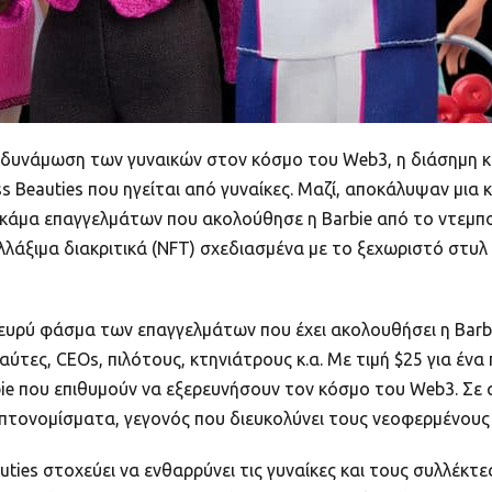
νδυνάμωση των γυναικών στον κόσμο του Web3, η διάσημη κ
s Beauties που ηγείται από γυναίκες. Μαζί, αποκάλυψαν μια 
γκάμα επαγγελμάτων που ακολούθησε η Barbie από το ντεμπ
ταλλάξιμα διακριτικά (NFT) σχεδιασμένα με το ξεχωριστό στυ
ο ευρύ φάσμα των επαγγελμάτων που έχει ακολουθήσει η Barb
ύτες, CEOs, πιλότους, κτηνιάτρους κ.α. Με τιμή $25 για έν
ie που επιθυμούν να εξερευνήσουν τον κόσμο του Web3. Σε 
ρυπτονομίσματα, γεγονός που διευκολύνει τους νεοφερμένου
uties στοχεύει να ενθαρρύνει τις γυναίκες και τους συλλέκτ