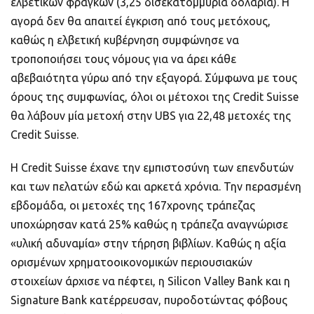
ελβετικών φράγκων (3,25 δισεκατομμύρια δολάρια). Η
αγορά δεν θα απαιτεί έγκριση από τους μετόχους,
καθώς η ελβετική κυβέρνηση συμφώνησε να
τροποποιήσει τους νόμους για να άρει κάθε
αβεβαιότητα γύρω από την εξαγορά. Σύμφωνα με τους
όρους της συμφωνίας, όλοι οι μέτοχοι της Credit Suisse
θα λάβουν μία μετοχή στην UBS για 22,48 μετοχές της
Credit Suisse.
Η Credit Suisse έχανε την εμπιστοσύνη των επενδυτών
και των πελατών εδώ και αρκετά χρόνια. Την περασμένη
εβδομάδα, οι μετοχές της 167χρονης τράπεζας
υποχώρησαν κατά 25% καθώς η τράπεζα αναγνώρισε
«υλική αδυναμία» στην τήρηση βιβλίων. Καθώς η αξία
ορισμένων χρηματοοικονομικών περιουσιακών
στοιχείων άρχισε να πέφτει, η Silicon Valley Bank και η
Signature Bank κατέρρευσαν, πυροδοτώντας φόβους