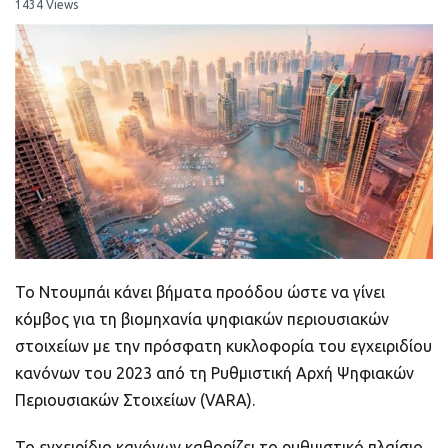
ποιοτικό
1434 Views
Πορτοφόλια Κρυπτονομισμάτων
Metamask τι είναι και πως λειτουργεί αυτό
το πορτοφόλι;
Τι είναι τα NFTs
Νομοθεσία
Το Ντουμπάι κάνει βήματα προόδου ώστε να γίνει
κόμβος για τη βιομηχανία ψηφιακών περιουσιακών
στοιχείων με την πρόσφατη κυκλοφορία του εγχειριδίου
κανόνων του 2023 από τη Ρυθμιστική Αρχή Ψηφιακών
Περιουσιακών Στοιχείων (VARA).
Το εγχειρίδιο κανόνων καθορίζει το ρυθμιστικό πλαίσιο